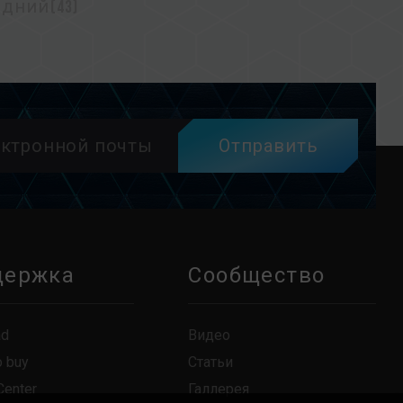
дний(43)
Отправить
держка
Сообщество
ad
Видео
o buy
Статьи
Center
Галлерея