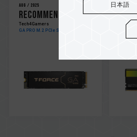
日本語
Aug / 2025
Aug / 20
Recommended
Edit
Tech4Gamers
Tech4G
GA PRO M.2 PCIe SSD
XTREEM
DESKTO