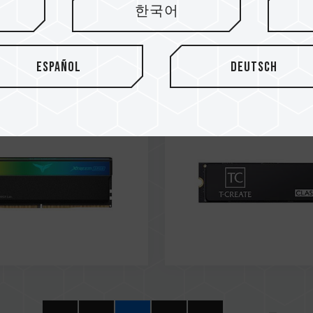
한국어
25
Aug / 2025
or’s Choice
Editor's Choi
amers
Cubiq
Español
Deutsch
 ARGB CKD DDR5
CLASSIC C47 PCIe 4.0 SS
P MEMORY BLACK