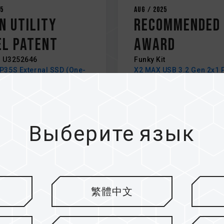
25
Aug / 2025
n Utility
Recommended
l Patent
Award
 U3252646
Funky Kit
P35S External SSD (One-
X2 MAX USB 3.2 Gen 2x1 
ta Destruction)
SSD
Выберите язык
繁體中文