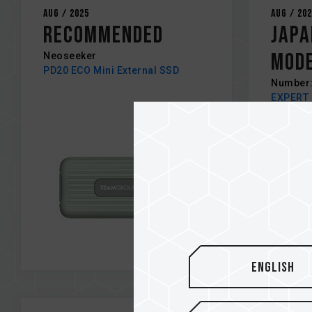
Aug / 2025
Aug / 20
Recommended
Japa
Mode
Neoseeker
PD20 ECO Mini External SSD
Number:
EXPERT 
Click Da
English