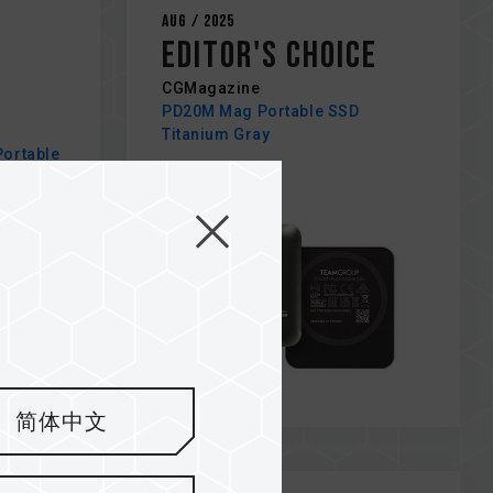
Aug / 2025
Editor's Choice
CGMagazine
PD20M Mag Portable SSD
Titanium Gray
Portable
简体中文