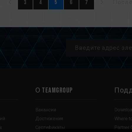
3
4
5
6
7
После
О TEAMGROUP
Под
Вакансии
Downlo
ий
Достижения
Where t
х
Сертификаты
Partner 