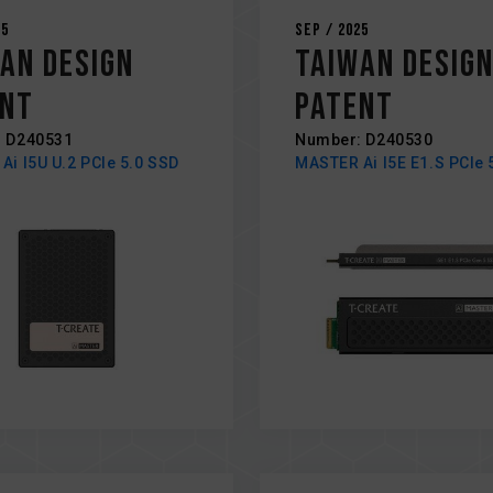
25
Sep / 2025
an Design
Taiwan Desig
ent
Patent
 D240531
Number: D240530
Ai I5U U.2 PCIe 5.0 SSD
MASTER Ai I5E E1.S PCIe 