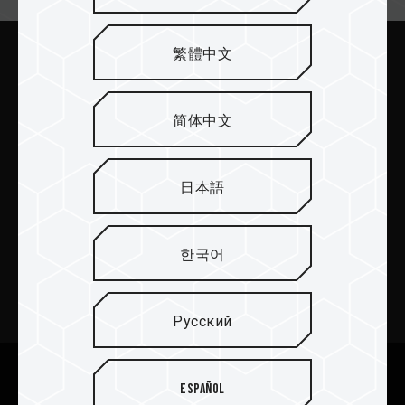
繁體中文
Отправить
简体中文
日本語
ПРОДУКТЫ
한국어
Новости
О TEAMGROUP
Русский
Поддержка
We are dedicated to protecting your personal information
Español
according to the General Data Protection Regulation (GDPR)