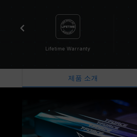
t
Lifetime Warranty
제품 소개