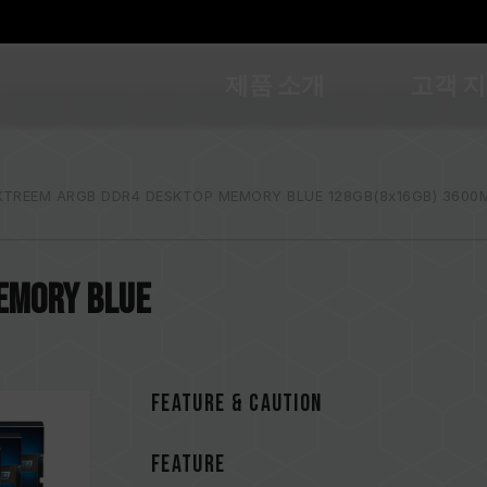
제품 소개
고객 
XTREEM ARGB DDR4 DESKTOP MEMORY BLUE 128GB(8x16GB) 3600M
EMORY BLUE
FEATURE & CAUTION
FEATURE