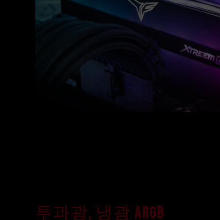
투과광, 냉광 ARGB