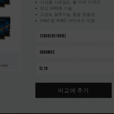
시선을 사로잡는 풀 미러 디자인
최신 ARGB 기술
고성능 알루미늄 합금 방열판
Intel 및 AMD 마더보드 지원
신뢰성을 위해 엄선한 고품질 IC
O.C. Profile 원터치 오버클럭 지원
대만발명특허(인증번호: I703920)
중국 실용 특허(번호: CN 210039639 
CAUTION
호환되는 플랫폼 관련 정보는
'호환성 
메모리 제품을 구매하기 전에, 반드시 
을 참고하십시오.
용량, 주파수, 브랜드, 모델이 상이한
비교에 추가
환성 테스트를 통해 페어링 됐습니다.
지거나 부팅되지 않을 수 있습니다.
CPU 메모리 컨트롤러(IMC)의 품질과
클럭에 영향을 줄 수 있습니다.