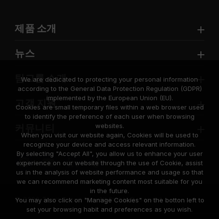
제품 소개
뉴스
팀그룹 소개
We are dedicated to protecting your personal information
according to the General Data Protection Regulation (GDPR)
implemented by the European Union (EU).
고객 지원
Cookies are small temporary files within a web browser used
to identify the preference of each user when browsing
websites.
커뮤니티
When you visit our website again, Cookies will be used to
recognize your device and access relevant information.
By selecting "Accept All", you allow us to enhance your user
experience on our website through the use of Cookie, assist
us in the analysis of website performance and usage so that
we can recommend marketing content most suitable for you
in the future.
© 2026 Team Group Inc. All Rights Reserved.
You may also click on "Manage Cookies" on the botton left to
set your browsing habit and preferences as you wish.