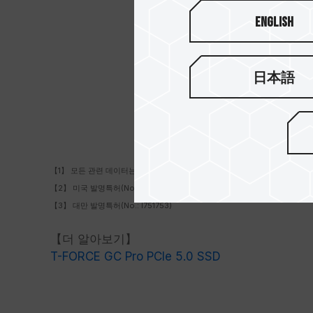
English
日本語
【1】 모든 관련 데이터는 TEAMGROUP 내부 테스트를 통해 얻은 결과로,
【2】 미국 발명특허(No. US11051392B2), 대만 발명특허(No. I703921), 중국
【3】 대만 발명특허(No.: I751753)
【더 알아보기】
T-FORCE GC Pro PCIe 5.0 SSD