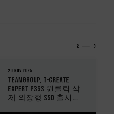
3
9
21.Oct.2025
TEAMGROUP에서
TEAMGROUP NV10000 M.2
PCIe 5.0 SSD 출시 쾌속...