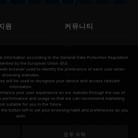
 지원
커뮤니티
영상
드
이벤트
l information according to the General Data Protection Regulation
mented by the European Union (EU).
명
게시글
a web browser used to identify the preference of each user when
상담
갤러리
browsing websites.
ies will be used to recognize your device and access relevant
비스
information.
조회
o enhance your user experience on our website through the use of
site performance and usage so that we can recommend marketing
st suitable for you in the future.
he botton left to set your browsing habit and preferences as you
wish.
모두 수락