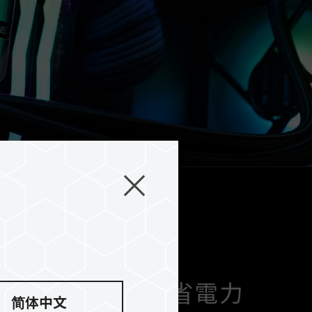
ス、環境保護、省電力
简体中文