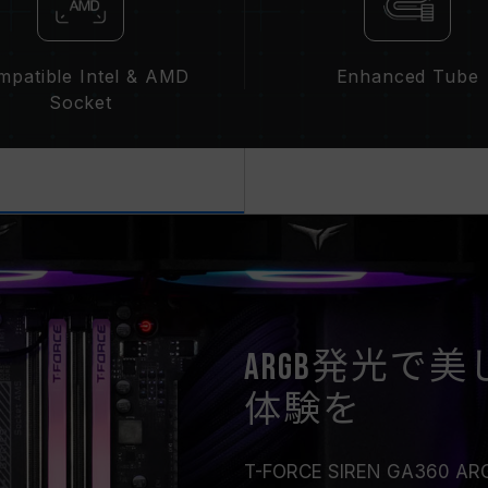
mpatible Intel & AMD
Enhanced Tube
Socket
ARGB発光で
体験を
T-FORCE SIREN GA3