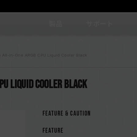
製品
サポート
 All-in-One ARGB CPU Liquid Cooler Black
PU Liquid Cooler Black
FEATURE & CAUTION
FEATURE