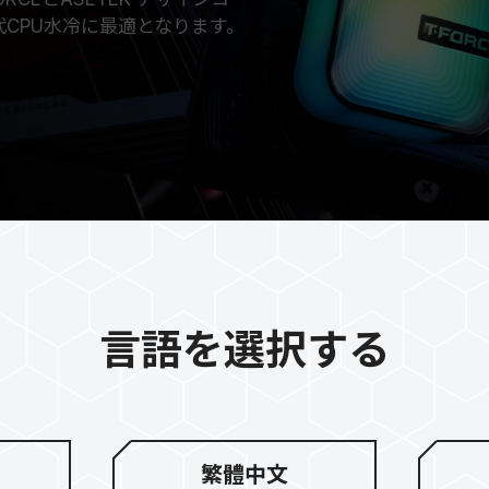
世代CPU水冷に最適となります。
言語を選択する
パフォーマン
繁體中文