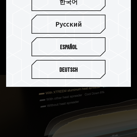
放熱を実現
한국어
T-FORCE XTREEM DDR5は、2mm厚のアルミニウ
ム合金製ヒートシンクを採用し、品質と熱容量を
Русский
同時に高めています。さらに、PMICの放熱効果を
高めるため、熱伝導率を備えた放熱用シリコンも
導入されております。耐酸性、耐腐食性、防錆性に
Español
優れた非導電性の陽極表面により、全体の放熱効
果を高めております。
Deutsch