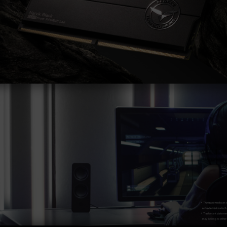
は、システム設定性によって決まります。
オーバークロック（XMP 3.0 / EXPOを有効化）
はJEDEC標準に準拠しておらず、システムの安
定性に影響を及ぼす可能性があります。オーバー
クロックによる不安定性が発生した場合は、
BIOSの設定をデフォルトに戻してください。
メモリモジュールに表示されている周波数は「最
大対応周波数」であり、システムによって最大周
波数まで対応しない場合がございます。
ご使用のマザーボードおよびプロセッサが、対応
するオーバークロック技術（XMP 3.0 / EXPO）
をサポートしているかをご確認ください。対応し
ていない場合、メモリは指定のオーバークロック
周波数に達しない可能性があります。
TEAMGROUPのメモリモジュールは標準電圧範
囲内でテストされています。マザーボードやプロ
セッサの故障が発生した場合は、それぞれの製造
元のアフターサービスにお問い合わせください。