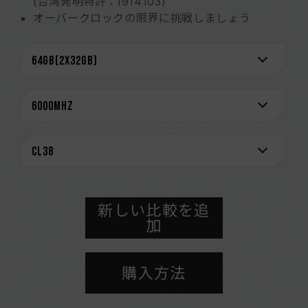
(台湾発明特許：I914103)
オーバークロックの限界に挑戦しましょう
サンドブラスト仕上げのアルミフィン設計
2mm厚のヒートシンクで完璧な放熱を実現
高品質ICを厳選 特許取得の検証技術
安定した効率的な電力使用を実現するパワー・マ
ネージメント・チップ搭載
より安定したシステムのためのオンダイECCを内
蔵
永久保証
CAUTION
互換性のあるプラットフォームの詳細情報は、
新しい比較を追
「
互換性チェック
」ページにてご確認ください。
加
メモリを購入する前に、マザーボードメーカーの
QVL（互換性リスト）をご参照ください。
購入方法
メモリの最大動作周波数は、システムのBIOS設
定、マザーボード、およびCPUの互換性によって
決まります。