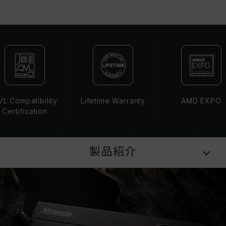
容量、周波数、ブランド、モデルが異なるメモリ
ーを混在させないでください。各セットのメモリ
ーは互換性検証を通じてされます。異なるセット
のメモリーを混在させると、システムが不安定に
なったり、起動に失敗したりする可能性がありま
す。
CPUのメモリコントローラー（IMC）の性能
（Performance）と現在使用しているマザーボ
L Compatibility
Lifetime Warranty
AMD EXPO
ードのBIOSバージョンは、メモリの動作周波数
Certification
に影響を与える可能性があります。
XMP 3.0（Intel）またはEXPO（AMD）を有効
にしない場合、メモリはSPDのデフォルト周波数
製品紹介
（JEDEC標準）で動作し、例えばDDR5-
4800（またはそれ以下）となります。これは正
常な動作であり、製品の欠陥ではありません。
XMP 3.0 / EXPOは手動で有効にする必要があ
り、一部のマザーボードでは、指定された周波数
に達しない可能性があります。最大動作周波数