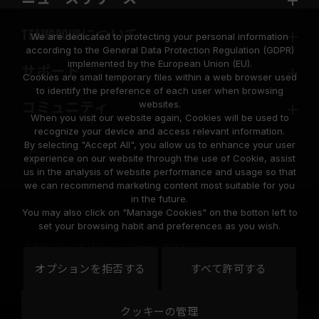
TEAMGROUPについて
We are dedicated to protecting your personal information
according to the General Data Protection Regulation (GDPR)
implemented by the European Union (EU).
サポート
Cookies are small temporary files within a web browser used
to identify the preference of each user when browsing
websites.
コミュニティ
When you visit our website again, Cookies will be used to
recognize your device and access relevant information.
By selecting "Accept All", you allow us to enhance your user
experience on our website through the use of Cookie, assist
us in the analysis of website performance and usage so that
we can recommend marketing content most suitable for you
in the future.
© 2026 Team Group Inc. All Rights Reserved.
You may also click on "Manage Cookies" on the botton left to
set your browsing habit and preferences as you wish.
プライバシーポリシー
Cookie のポリシー
United
オプションを拒否する
すべて許可する
地域
States
クッキーの管理