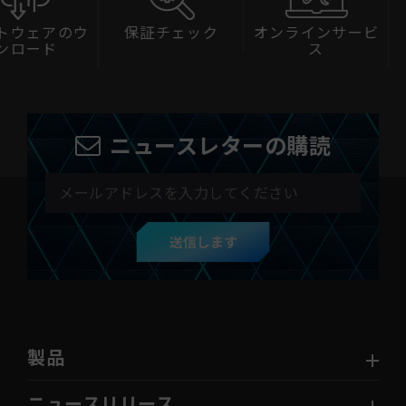
ェアのウ
保証チェック
オンラインサービ
互換
ード
ス
ニュースレターの購読
送信します
製品
ニュースリリース