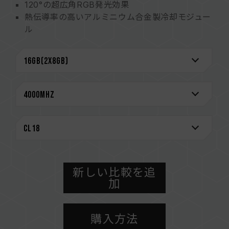
120°の超広角RGB発光効果
熱伝導率の高いアルミニウム合金製冷却モジュー
ル
インテルおよびAMDのマザーボードをサポート
厳選された高品質 ICチップ
XMP2.0サポート
極めて低い動作電圧による省エネ
主力マザーボードメーカー認定のQVL
CAUTION
互換性のあるプラットフォームの詳細情報は、
「
互換性チェック
」ページにてご確認ください。
メモリを購入する前に、マザーボードメーカーの
QVL（互換性リスト）をご参照ください。
新しい比較を追
メモリの最大動作周波数は、システムのBIOS設
加
定、マザーボード、およびCPUの互換性によって
決まります。
購入方法
容量、周波数、ブランド、モデルが異なるメモリ