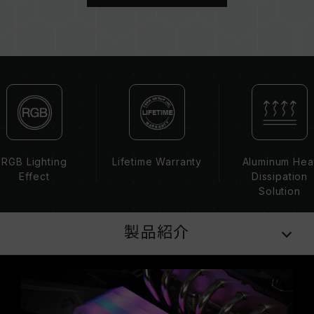
ーを混在させないでください。各セットのメモリ
ーは互換性検証を通じてされます。異なるセット
のメモリーを混在させると、システムが不安定に
なったり、起動に失敗したりする可能性がありま
す。
CPUのメモリコントローラー（IMC）の性能
（Performance）と現在使用しているマザーボ
ードのBIOSバージョンは、メモリの動作周波数
に影響を与える可能性があります。
XMP 2.0（Intel）を有効にしない場合、メモリ
RGB Lighting
Lifetime Warranty
Aluminum Hea
はSPDのデフォルト周波数（JEDEC標準）で動
Effect
Dissipation
作し、例えばDDR4-2133/2400（またはそれ以
Solution
下）となります。これは正常な動作であり、製品
の欠陥ではありません。
製品紹介
XMP 2.0は手動で有効にする必要があり、一部の
マザーボードでは、指定された周波数に達しない
可能性があります。最大動作周波数は、システム
設定性によって決まります。
オーバークロック（XMP 2.0を有効化）は