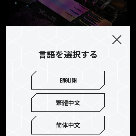
JEDEC標準に準拠しておらず、システムの安定
性に影響を及ぼす可能性があります。オーバーク
ロックによる不安定性が発生した場合は、BIOS
の設定をデフォルトに戻してください。
メモリモジュールに表示されている周波数は「最
大対応周波数」であり、システムによって最大周
波数まで対応しない場合がございます。
言語を選択する
ご使用のマザーボードおよびプロセッサが、対応
するオーバークロック技術（XMP 2.0）をサポー
ASRock Phantom Gaming認定RGBメ
トしているかをご確認ください。対応していない
モリ
場合、メモリは指定のオーバークロック周波数に
English
達しない可能性があります。
Team Group T-FORCEは、マザーボードのリーデ
TEAMGROUPのメモリモジュールは標準電圧範
ィングカンパニーであるASRockと再び手を組み、
囲内でテストされています。マザーボードやプロ
T-FORCE XCALIBUR Phantom Gaming RGB発光
繁體中文
セッサの故障が発生した場合は、それぞれの製造
オーバークロックメモリモジュールを発表しまし
元のアフターサービスにお問い合わせください。
た。ASRock Phantom Gamingによる厳しい試験
をクリアし、認定された製品です。Phantom
简体中文
Gamingのユニークなスタイルを取り入れたデザイ