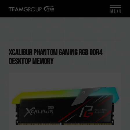
MENU
XCALIBUR Phantom Gaming RGB DDR4
DESKTOP MEMORY