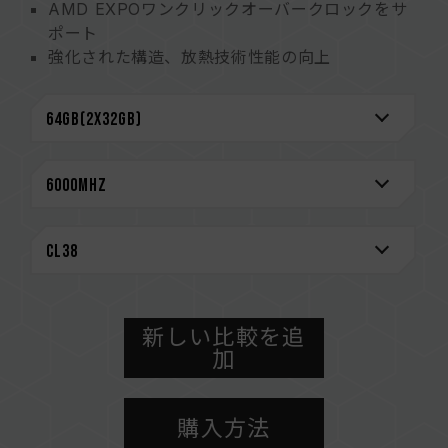
AMD EXPOワンクリックオーバークロックをサ
ポート
強化された構造、放熱技術性能の向上
電圧レギュレータ(PMIC)を搭載、安定した電源
機能を実現
オンダイECC機能が内蔵され、システムの安定性
を強化
厳選された高品質のIC、安定性と信頼性をもたら
します
CAUTION
互換性のあるプラットフォームの詳細情報は、
「
互換性チェック
」ページにてご確認ください。
メモリを購入する前に、マザーボードメーカーの
新しい比較を追
QVL（互換性リスト）をご参照ください。
加
メモリの最大動作周波数は、システムのBIOS設
定、マザーボード、およびCPUの互換性によって
購入方法
決まります。