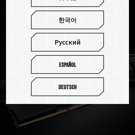
優れた熱伝導率を備えた放熱用シリコンを使用
し、電圧レギュレータ(PMIC)の放熱も強化されて
한국어
いるため、上部から下部への熱伝導で、冷却効率
が高まり、メモリーの安定動作温度を維持できる
ようにします。
Русский
Español
Deutsch