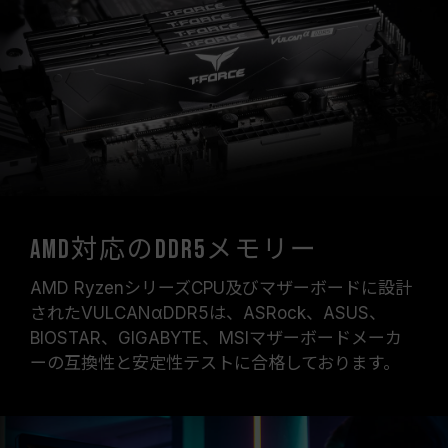
オーバークロック（XMP 3.0 / EXPOを有効化）
はJEDEC標準に準拠しておらず、システムの安
定性に影響を及ぼす可能性があります。オーバー
クロックによる不安定性が発生した場合は、
BIOSの設定をデフォルトに戻してください。
メモリモジュールに表示されている周波数は「最
大対応周波数」であり、システムによって最大周
波数まで対応しない場合がございます。
ご使用のマザーボードおよびプロセッサが、対応
するオーバークロック技術（XMP 3.0 / EXPO）
AMD対応のDDR5メモリー
をサポートしているかをご確認ください。対応し
ていない場合、メモリは指定のオーバークロック
AMD RyzenシリーズCPU及びマザーボードに設計
周波数に達しない可能性があります。
されたVULCANαDDR5は、ASRock、ASUS、
TEAMGROUPのメモリモジュールは標準電圧範
BIOSTAR、GIGABYTE、MSIマザーボードメーカ
囲内でテストされています。マザーボードやプロ
ーの互換性と安定性テストに合格しております。
セッサの故障が発生した場合は、それぞれの製造
元のアフターサービスにお問い合わせください。