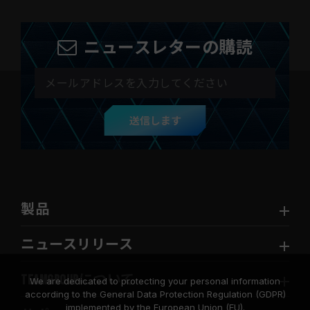
ニュースレターの購読
送信します
製品
ニュースリリース
TEAMGROUPについて
We are dedicated to protecting your personal information
according to the General Data Protection Regulation (GDPR)
implemented by the European Union (EU).