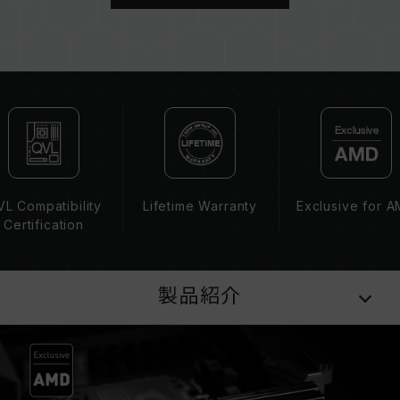
容量、周波数、ブランド、モデルが異なるメモリ
ーを混在させないでください。各セットのメモリ
ーは互換性検証を通じてされます。異なるセット
のメモリーを混在させると、システムが不安定に
なったり、起動に失敗したりする可能性がありま
す。
CPUのメモリコントローラー（IMC）の性能
（Performance）と現在使用しているマザーボ
ードのBIOSバージョンは、メモリの動作周波数
に影響を与える可能性があります。
L Compatibility
Lifetime Warranty
Exclusive for 
XMP 3.0（Intel）またはEXPO（AMD）を有効
Certification
にしない場合、メモリはSPDのデフォルト周波数
（JEDEC標準）で動作し、例えばDDR5-
4800（またはそれ以下）となります。これは正
製品紹介
常な動作であり、製品の欠陥ではありません。
XMP 3.0 / EXPOは手動で有効にする必要があ
り、一部のマザーボードでは、指定された周波数
に達しない可能性があります。最大動作周波数
は、システム設定性によって決まります。