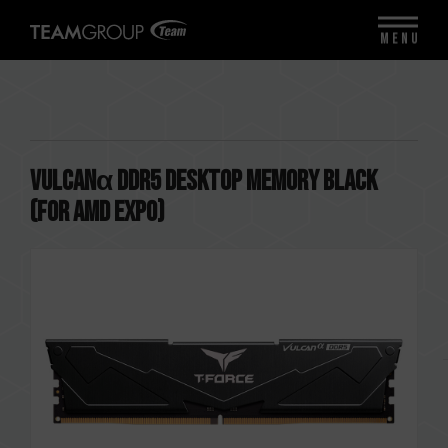
MENU
VULCANα DDR5 DESKTOP MEMORY BLACK
(FOR AMD EXPO)