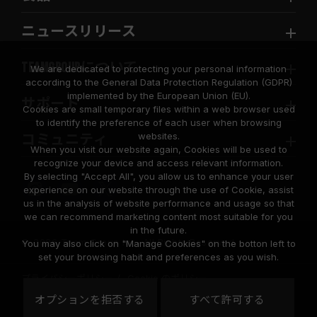
ニュースリリース
TEAMGROUPについて
We are dedicated to protecting your personal information
according to the General Data Protection Regulation (GDPR)
implemented by the European Union (EU).
サポート
Cookies are small temporary files within a web browser used
to identify the preference of each user when browsing
websites.
コミュニティ
When you visit our website again, Cookies will be used to
recognize your device and access relevant information.
By selecting "Accept All", you allow us to enhance your user
experience on our website through the use of Cookie, assist
us in the analysis of website performance and usage so that
we can recommend marketing content most suitable for you
in the future.
© 2026 Team Group Inc. All Rights Reserved.
You may also click on "Manage Cookies" on the botton left to
set your browsing habit and preferences as you wish.
プライバシーポリシー
Cookie のポリシー
United
オプションを拒否する
すべて許可する
地域
States