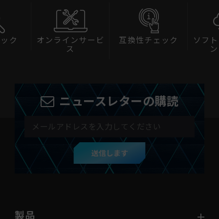
ェック
オンラインサービ
互換性チェック
ソフト
ス
ン
ニュースレターの購読
送信します
製品