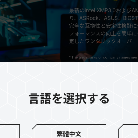
最新のIntel XMP3.0お
り、ASRock、ASUS、BIO
完全な互換性と安定性検証に
フォーマンスの向上を簡単に体
定したワンクリックオーバー
* The trademarks or company names ment
company names are used as trademarks w
America or other countries and regions.
* Trademark statement: The product names
features or functions, which may belong
言語を選択する
繁體中文