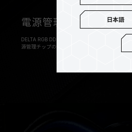
日本語
電源管理チップの放熱
DELTA RGB DDR5は、優れた熱伝導率を備
源管理チップの放熱技術を効率化し、動作をより