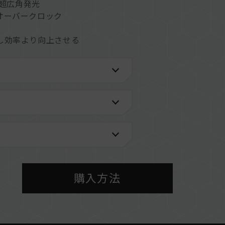
°超広角発光
オーバークロック
し効率より向上させる
ムの安定性を高めます
性をもたらす
を搭載し、各社の発光効果ソフトウェアをサポート
)
力化で発熱を抑えます
購入方法
情報は、「
互換性チェック
」ページにてご確認くだ
メーカーのQVL（互換性リスト）をご参照くださ