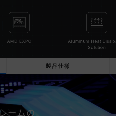
メモリの最大動作周波数は、システムの
によって決まります。
容量、周波数、ブランド、モデルが異
のメモリーは互換性検証を通じてされ
ステムが不安定になったり、起動に失
CPUのメモリコントローラー（IMC）の
ーボードのBIOSバージョンは、メモ
AMD EXPO
Aluminum Heat Dissip
XMP 3.0（Intel）またはEXPO
Solution
ト周波数（JEDEC標準）で動作し、例
す。これは正常な動作であり、製品の
XMP 3.0 / EXPOは手動で有効
製品仕様
周波数に達しない可能性があります。
ます。
オーバークロック（XMP 3.0 / E
テムの安定性に影響を及ぼす可能性が
した場合は、BIOSの設定をデフォル
メモリモジュールに表示されている周
て最大周波数まで対応しない場合がご
フレームの
ご使用のマザーボードおよびプロセッサが