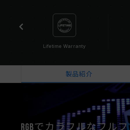
t
Lifetime Warranty
製品紹介
RGBでカラフルなフル