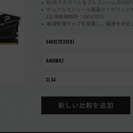
RGBでカラフルなフルフレームの120
デュアルモジュール高速ワンクリック
(台湾発明特許：I914103)
電源管理チップを搭載し、電源を安定
電源管理チップの放熱効率を追求
オンダイECC機能を内蔵され、システ
高品質のICを厳選して、安定性と信頼
RGBインテリジェントな制御チップ
台湾の実用新案 (特許番号: M640994
最新的な回路構造設計による低消費電
（台湾特許: I842298）
（米国発明特許: US12111715B2）
CAUTION
新しい比較を追加
互換性のあるプラットフォームの詳細
さい。
メモリを購入する前に、マザーボード
い。