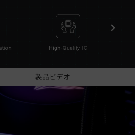
BIOS設定、マザーボード、およびCPUの互換性
なるメモリーを混在させないでください。各セット
ます。異なるセットのメモリーを混在させると、シ
敗したりする可能性があります。
性能（Performance）と現在使用しているマザ
リの動作周波数に影響を与える可能性があります。
ation
High-Quality IC
（AMD）を有効にしない場合、メモリはSPDのデフォル
えばDDR5-4800（またはそれ以下）となりま
欠陥ではありません。
にする必要があり、一部のマザーボードでは、指定された
製品ビデオ
最大動作周波数は、システム設定性によって決まり
XPOを有効化）はJEDEC標準に準拠しておらず、シス
あります。オーバークロックによる不安定性が発生
トに戻してください。
波数は「最大対応周波数」であり、システムによっ
ざいます。
、対応するオーバークロック技術（XMP 3.0 /