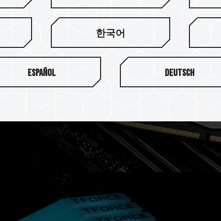
한국어
効率を追求
えた放熱用シリコンを使用して、電
Español
Deutsch
安定させます。