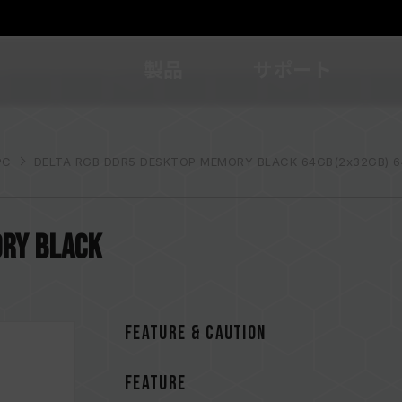
製品
サポート
C
DELTA RGB DDR5 DESKTOP MEMORY BLACK 64GB(2x32GB) 
ORY BLACK
FEATURE & CAUTION
FEATURE