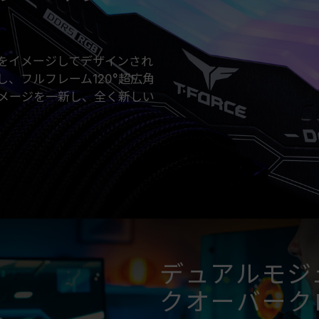
EXPO）をサポートしているかをご確
オーバークロック周波数に達しない可
TEAMGROUPのメモリモジュール
ドやプロセッサの故障が発生した場合
ス戦闘機をイメージしてデザインされ
合わせください。
承し、フルフレーム120°超広角
メージを一新し、全く新しい
デュアルモジ
クオーバーク