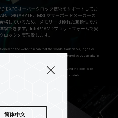
よびAMD EXPOオーバークロック技術をサポートしてお
STAR、GIGABYTE、MSI マザーボードメーカーの
合格しているため、メモリーは優れた互換性でパ
験できます。IntelとAMDプラットフォームで安
クロックを実現致します。
ioned on the website mean that the words, trademarks, logos or
hich are protected by Common Law and registered as trademarks in
 mentioned on the website are only for clarifying the details of
 to other company’s registered trademarks or copyright.
简体中文