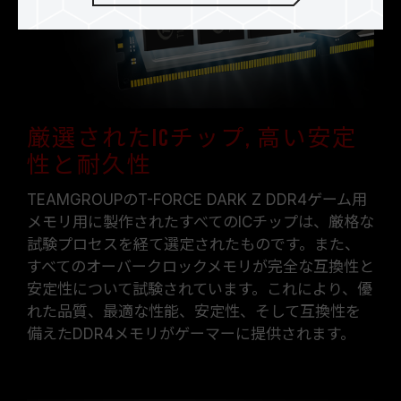
厳選されたICチップ, 高い安定
性と耐久性
TEAMGROUPのT-FORCE DARK Z DDR4ゲーム用
メモリ用に製作されたすべてのICチップは、厳格な
試験プロセスを経て選定されたものです。また、
すべてのオーバークロックメモリが完全な互換性と
安定性について試験されています。これにより、優
れた品質、最適な性能、安定性、そして互換性を
備えたDDR4メモリがゲーマーに提供されます。