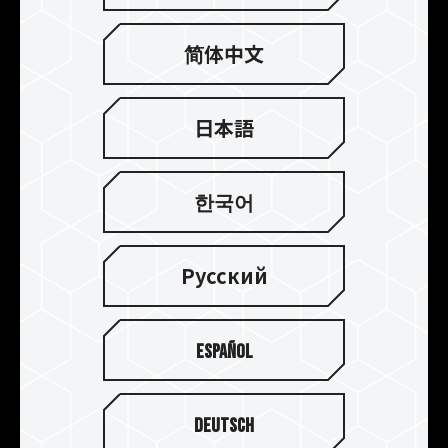
ダは、本体構造を強化するため、厚さ0.8mmの一
体型アルミニウムでパンチプレス加工によって形
简体中文
成されています。また、陽極酸化処理によるカラー
リングで耐食性を向上し、非伝導性にします。 さ
らに、超伝導 - 熱伝導性接着剤を使用することで、
日本語
熱伝導によりICチップ上の熱がアルミ合金製冷却
モジュールにすばやく伝わり、放熱性が向上しま
す。これにより、ゲーム用オーバークロックメモリ
한국어
を動作温度範囲内に維持することができ、動作遅
延のないスムーズな最高のゲーム体験と超高速性
能を提供することができます。
Русский
Español
Deutsch