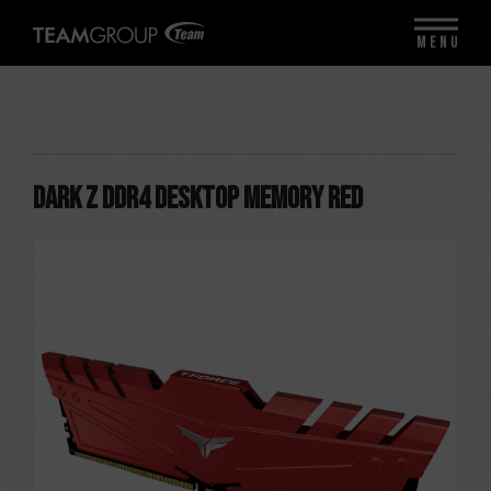
MENU
DARK Z DDR4 DESKTOP MEMORY RED