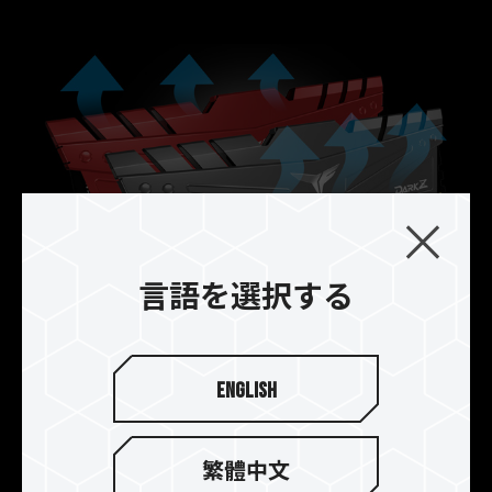
言語を選択する
強化された構造, 向上された放
熱性能
English
T-FORCE DARK Z DDR4ゲーム用メモリのまった
く新しい冷却モジュールは、完全な保護と放熱性
繁體中文
能向上のために設計されました。ヒートスプレッ