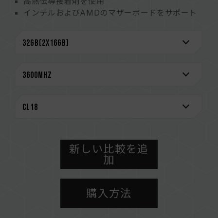
高熱伝導接着剤を使用
インテルおよびAMDのマザーボードをサポート
厳選された高品質IC
XMP2.0サポート
極めて低い動作電圧による省エネ
台湾の実用新案(証明書番号:M585419)
Chinese Utility PATENT (number: CN
210038691 U)
販売チャネル製品比較
CAUTION
互換性のあるプラットフォームの詳細情報は、
「
互換性チェック
」ページにてご確認ください。
新しい比較を追
メモリを購入する前に、マザーボードメーカーの
加
QVL（互換性リスト）をご参照ください。
メモリの最大動作周波数は、システムのBIOS設
購入方法
定、マザーボード、およびCPUの互換性によって
決まります。
容量、周波数、ブランド、モデルが異なるメモリ