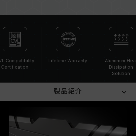
ーを混在させないでください。各セットのメモリ
ーは互換性検証を通じてされます。異なるセット
のメモリーを混在させると、システムが不安定に
なったり、起動に失敗したりする可能性がありま
す。
CPUのメモリコントローラー（IMC）の性能
（Performance）と現在使用しているマザーボ
ードのBIOSバージョンは、メモリの動作周波数
L Compatibility
Lifetime Warranty
Aluminum Hea
に影響を与える可能性があります。
Certification
Dissipation
XMP 2.0（Intel）を有効にしない場合、メモリ
Solution
はSPDのデフォルト周波数（JEDEC標準）で動
作し、例えばDDR4-2133/2400（またはそれ以
製品紹介
下）となります。これは正常な動作であり、製品
の欠陥ではありません。
XMP 2.0は手動で有効にする必要があり、一部の
マザーボードでは、指定された周波数に達しない
可能性があります。最大動作周波数は、システム
設定性によって決まります。