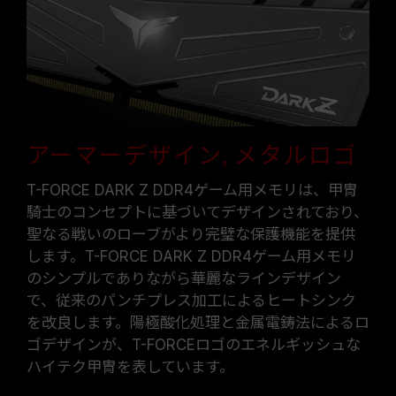
オーバークロック（XMP 2.0を有効化）は
JEDEC標準に準拠しておらず、システムの安定
性に影響を及ぼす可能性があります。オーバーク
ロックによる不安定性が発生した場合は、BIOS
の設定をデフォルトに戻してください。
メモリモジュールに表示されている周波数は「最
大対応周波数」であり、システムによって最大周
波数まで対応しない場合がございます。
アーマーデザイン, メタルロゴ
ご使用のマザーボードおよびプロセッサが、対応
T-FORCE DARK Z DDR4ゲーム用メモリは、甲冑
するオーバークロック技術（XMP 2.0）をサポー
騎士のコンセプトに基づいてデザインされており、
トしているかをご確認ください。対応していない
聖なる戦いのローブがより完璧な保護機能を提供
場合、メモリは指定のオーバークロック周波数に
します。T-FORCE DARK Z DDR4ゲーム用メモリ
達しない可能性があります。
のシンプルでありながら華麗なラインデザイン
TEAMGROUPのメモリモジュールは標準電圧範
囲内でテストされています。マザーボードやプロ
で、従来のパンチプレス加工によるヒートシンク
セッサの故障が発生した場合は、それぞれの製造
を改良します。陽極酸化処理と金属電鋳法によるロ
元のアフターサービスにお問い合わせください。
ゴデザインが、T-FORCEロゴのエネルギッシュな
ハイテク甲冑を表しています。