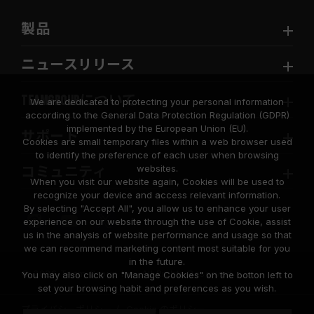
製品
ニュースリリース
TEAMGROUPについて
We are dedicated to protecting your personal information
according to the General Data Protection Regulation (GDPR)
implemented by the European Union (EU).
サポート
Cookies are small temporary files within a web browser used
to identify the preference of each user when browsing
websites.
コミュニティ
When you visit our website again, Cookies will be used to
recognize your device and access relevant information.
By selecting "Accept All", you allow us to enhance your user
experience on our website through the use of Cookie, assist
us in the analysis of website performance and usage so that
we can recommend marketing content most suitable for you
in the future.
© 2026 Team Group Inc. All Rights Reserved.
You may also click on "Manage Cookies" on the botton left to
set your browsing habit and preferences as you wish.
プライバシーポリシー
Cookie のポリシー