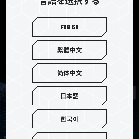
言語を選択する
圧により節約できます
動作電圧がDDR4の1.2VからDDR5では1.1Vに低
下、効率的に電力系統を利用でき、省エネにつな
English
がり負担軽減になります。また電源管理をマザー
ボードからDIMMへ移行しています。電圧レギュレ
ータ(PMIC)ICを搭載しているのでシステム電力負
繁體中文
荷が改善されます。ノイズ干渉を最小限に抑えるこ
とができます。
简体中文
日本語
한국어