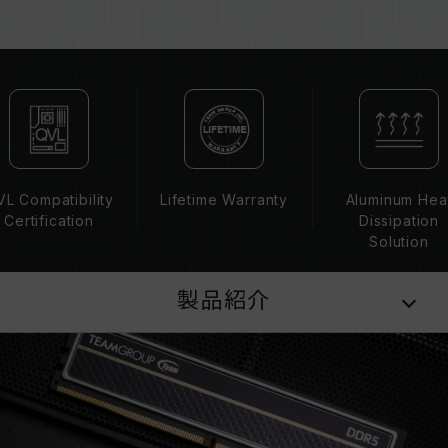
ーを混在させないでください。各セットのメモリ
ーは互換性検証を通じてされます。異なるセット
のメモリーを混在させると、システムが不安定に
なったり、起動に失敗したりする可能性がありま
す。
CPUのメモリコントローラー（IMC）の性能
（Performance）と現在使用しているマザーボ
ードのBIOSバージョンは、メモリの動作周波数
L Compatibility
Lifetime Warranty
Aluminum Hea
に影響を与える可能性があります。
Certification
Dissipation
XMP 3.0（Intel）またはEXPO（AMD）を有効
Solution
にしない場合、メモリはSPDのデフォルト周波数
（JEDEC標準）で動作し、例えばDDR5-
製品紹介
4800（またはそれ以下）となります。これは正
常な動作であり、製品の欠陥ではありません。
XMP 3.0 / EXPOは手動で有効にする必要があ
り、一部のマザーボードでは、指定された周波数
に達しない可能性があります。最大動作周波数
は、システム設定性によって決まります。