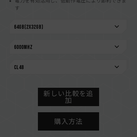
電力を有効活用し、低動作電圧により節約できま
す
メモリ容量を拡大し、複数オプションが選択可能
です
新たなアーキテクチャで性能アップ
オンダイECC機能が内蔵され、データ転送をより
安定させます
インテルおよびAMDのDDR5対応するマザーボー
ドをサポート
CAUTION
互換性のあるプラットフォームの詳細情報は、
「
互換性チェック
」ページにてご確認ください。
新しい比較を追
メモリを購入する前に、マザーボードメーカーの
加
QVL（互換性リスト）をご参照ください。
メモリの最大動作周波数は、システムのBIOS設
購入方法
定、マザーボード、およびCPUの互換性によって
決まります。
容量、周波数、ブランド、モデルが異なるメモリ