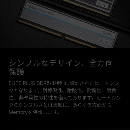
オーバークロック（XMP 3.0 / EXPOを有効化）
はJEDEC標準に準拠しておらず、システムの安
定性に影響を及ぼす可能性があります。オーバー
クロックによる不安定性が発生した場合は、
BIOSの設定をデフォルトに戻してください。
メモリモジュールに表示されている周波数は「最
大対応周波数」であり、システムによって最大周
波数まで対応しない場合がございます。
ご使用のマザーボードおよびプロセッサが、対応
シンプルなデザイン、全方向
するオーバークロック技術（XMP 3.0 / EXPO）
保護
をサポートしているかをご確認ください。対応し
ていない場合、メモリは指定のオーバークロック
ELITE PLUS DDR5は特別に設計されたヒートシン
周波数に達しない可能性があります。
クとなります。耐擦傷性、耐酸性、耐錆性、耐食
TEAMGROUPのメモリモジュールは標準電圧範
性、非導電性の特性を備えております。ヒートシン
囲内でテストされています。マザーボードやプロ
クのシンプルさとは裏腹に、あらゆる方面から
セッサの故障が発生した場合は、それぞれの製造
Memoryを保護します。
元のアフターサービスにお問い合わせください。