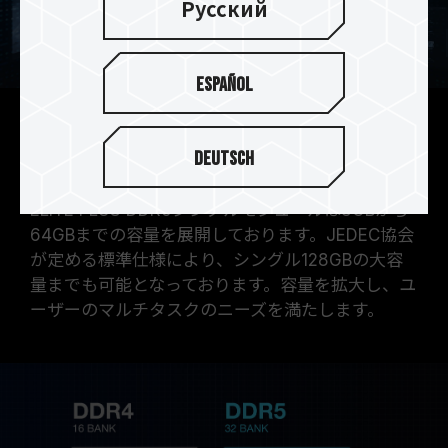
Русский
Español
メモリ容量を拡大し、複数オ
Deutsch
プションが選択可能です
ELITE PLUS DDR5シングルモジュールは8GBから
64GBまでの容量を展開しております。JEDEC協会
が定める標準仕様により、シングル128GBの大容
量までも可能となっております。容量を拡大し、ユ
ーザーのマルチタスクのニーズを満たします。