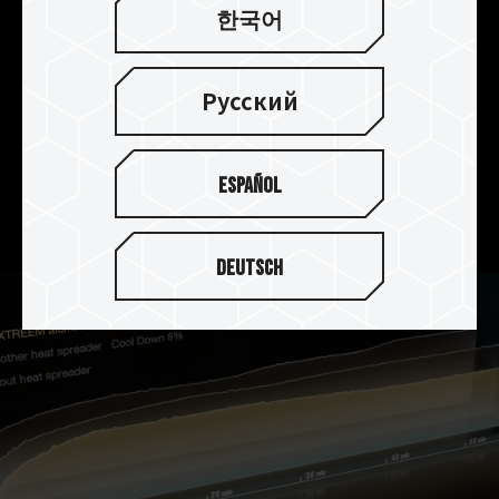
放熱を実現
한국어
T-FORCE XTREEM DDR5は、2mm厚のアルミニウ
ム合金製ヒートシンクを採用し、品質と熱容量を
Русский
同時に高めています。さらに、PMICの放熱効果を
高めるため、熱伝導率を備えた放熱用シリコンも
導入されております。耐酸性、耐腐食性、防錆性に
Español
優れた非導電性の陽極表面により、全体の放熱効
果を高めております。
Deutsch