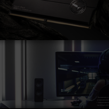
は、システム設定性によって決まります。
オーバークロック（XMP 3.0 / EXPOを有効化）
はJEDEC標準に準拠しておらず、システムの安
定性に影響を及ぼす可能性があります。オーバー
クロックによる不安定性が発生した場合は、
BIOSの設定をデフォルトに戻してください。
メモリモジュールに表示されている周波数は「最
大対応周波数」であり、システムによって最大周
波数まで対応しない場合がございます。
ご使用のマザーボードおよびプロセッサが、対応
するオーバークロック技術（XMP 3.0 / EXPO）
をサポートしているかをご確認ください。対応し
ていない場合、メモリは指定のオーバークロック
周波数に達しない可能性があります。
TEAMGROUPのメモリモジュールは標準電圧範
囲内でテストされています。マザーボードやプロ
セッサの故障が発生した場合は、それぞれの製造
元のアフターサービスにお問い合わせください。