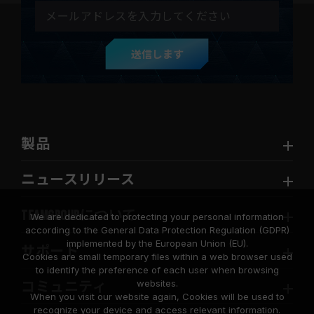
送信します
製品
ニュースリリース
TEAMGROUPについて
We are dedicated to protecting your personal information
according to the General Data Protection Regulation (GDPR)
implemented by the European Union (EU).
サポート
Cookies are small temporary files within a web browser used
to identify the preference of each user when browsing
websites.
コミュニティ
When you visit our website again, Cookies will be used to
recognize your device and access relevant information.