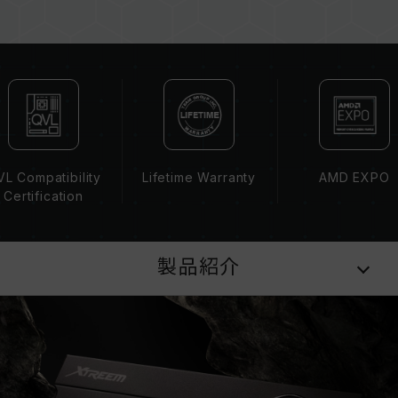
容量、周波数、ブランド、モデルが異なるメモリ
ーを混在させないでください。各セットのメモリ
ーは互換性検証を通じてされます。異なるセット
のメモリーを混在させると、システムが不安定に
なったり、起動に失敗したりする可能性がありま
す。
CPUのメモリコントローラー（IMC）の性能
（Performance）と現在使用しているマザーボ
L Compatibility
Lifetime Warranty
AMD EXPO
ードのBIOSバージョンは、メモリの動作周波数
Certification
に影響を与える可能性があります。
XMP 3.0（Intel）またはEXPO（AMD）を有効
にしない場合、メモリはSPDのデフォルト周波数
製品紹介
（JEDEC標準）で動作し、例えばDDR5-
4800（またはそれ以下）となります。これは正
常な動作であり、製品の欠陥ではありません。
XMP 3.0 / EXPOは手動で有効にする必要があ
り、一部のマザーボードでは、指定された周波数
に達しない可能性があります。最大動作周波数