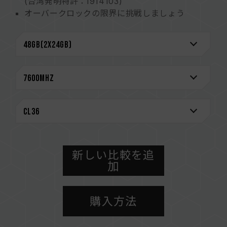
(台湾発明特許：I914103)
オーバークロックの限界に挑戦しましょう
サンドブラスト仕上げのアルミフィン設計
2mm厚のヒートシンクで完璧な放熱を実現
高品質ICを厳選 特許取得の検証技術
安定した効率的な電力使用を実現するパワー・マ
ネージメント・チップ搭載
より安定したシステムのためのオンダイECCを内
蔵
永久保証
CAUTION
互換性のあるプラットフォームの詳細情報は、
新しい比較を追
「
互換性チェック
」ページにてご確認ください。
加
メモリを購入する前に、マザーボードメーカーの
QVL（互換性リスト）をご参照ください。
購入方法
メモリの最大動作周波数は、システムのBIOS設
定、マザーボード、およびCPUの互換性によって
決まります。