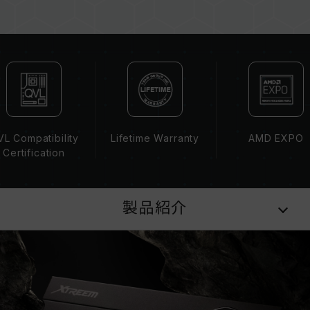
容量、周波数、ブランド、モデルが異なるメモリ
ーを混在させないでください。各セットのメモリ
ーは互換性検証を通じてされます。異なるセット
のメモリーを混在させると、システムが不安定に
なったり、起動に失敗したりする可能性がありま
す。
CPUのメモリコントローラー（IMC）の性能
（Performance）と現在使用しているマザーボ
L Compatibility
Lifetime Warranty
AMD EXPO
ードのBIOSバージョンは、メモリの動作周波数
Certification
に影響を与える可能性があります。
XMP 3.0（Intel）またはEXPO（AMD）を有効
にしない場合、メモリはSPDのデフォルト周波数
製品紹介
（JEDEC標準）で動作し、例えばDDR5-
4800（またはそれ以下）となります。これは正
常な動作であり、製品の欠陥ではありません。
XMP 3.0 / EXPOは手動で有効にする必要があ
り、一部のマザーボードでは、指定された周波数
に達しない可能性があります。最大動作周波数