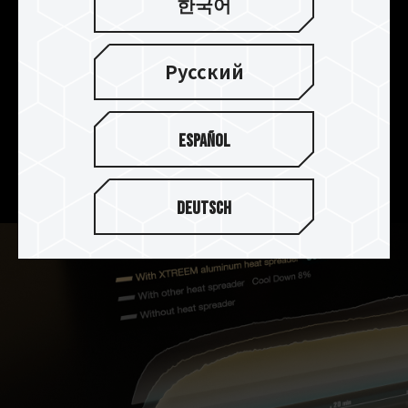
放熱を実現
한국어
T-FORCE XTREEM DDR5は、2mm厚のアルミニウ
ム合金製ヒートシンクを採用し、品質と熱容量を
Русский
同時に高めています。さらに、PMICの放熱効果を
高めるため、熱伝導率を備えた放熱用シリコンも
導入されております。耐酸性、耐腐食性、防錆性に
Español
優れた非導電性の陽極表面により、全体の放熱効
果を高めております。
Deutsch