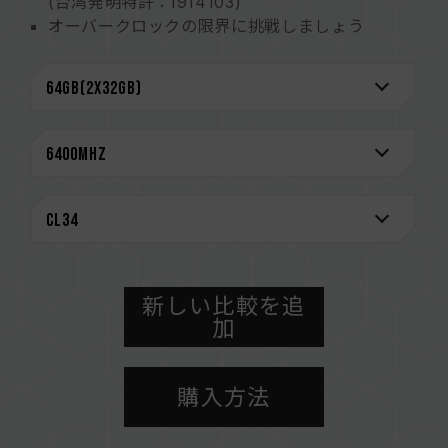
(台湾発明特許：I914103)
オーバークロックの限界に挑戦しましょう
サンドブラスト仕上げのアルミフィン設計
2mm厚のヒートシンクで完璧な放熱を実現
高品質ICを厳選 特許取得の検証技術
安定した効率的な電力使用を実現するパワー・マ
ネージメント・チップ搭載
より安定したシステムのためのオンダイECCを内
蔵
永久保証
CAUTION
互換性のあるプラットフォームの詳細情報は、
新しい比較を追
「
互換性チェック
」ページにてご確認ください。
加
メモリを購入する前に、マザーボードメーカーの
QVL（互換性リスト）をご参照ください。
購入方法
メモリの最大動作周波数は、システムのBIOS設
定、マザーボード、およびCPUの互換性によって
決まります。