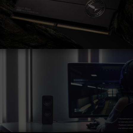
は、システム設定性によって決まります。
オーバークロック（XMP 3.0 / EXPOを有効化）
はJEDEC標準に準拠しておらず、システムの安
定性に影響を及ぼす可能性があります。オーバー
クロックによる不安定性が発生した場合は、
BIOSの設定をデフォルトに戻してください。
メモリモジュールに表示されている周波数は「最
大対応周波数」であり、システムによって最大周
波数まで対応しない場合がございます。
ご使用のマザーボードおよびプロセッサが、対応
するオーバークロック技術（XMP 3.0 / EXPO）
をサポートしているかをご確認ください。対応し
ていない場合、メモリは指定のオーバークロック
周波数に達しない可能性があります。
TEAMGROUPのメモリモジュールは標準電圧範
囲内でテストされています。マザーボードやプロ
セッサの故障が発生した場合は、それぞれの製造
元のアフターサービスにお問い合わせください。