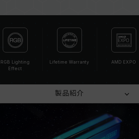
CAUTION
互換性のあるプラットフォームの詳細情報は、
「
互換性チェック
」ページにてご確認ください。
メモリを購入する前に、マザーボードメーカーの
QVL（互換性リスト）をご参照ください。
メモリの最大動作周波数は、システムのBIOS設
定、マザーボード、およびCPUの互換性によって
RGB Lighting
Lifetime Warranty
AMD EXPO
決まります。
Effect
容量、周波数、ブランド、モデルが異なるメモリ
ーを混在させないでください。各セットのメモリ
ーは互換性検証を通じてされます。異なるセット
製品紹介
のメモリーを混在させると、システムが不安定に
なったり、起動に失敗したりする可能性がありま
す。
CPUのメモリコントローラー（IMC）の性能
（Performance）と現在使用しているマザーボ
ードのBIOSバージョンは、メモリの動作周波数