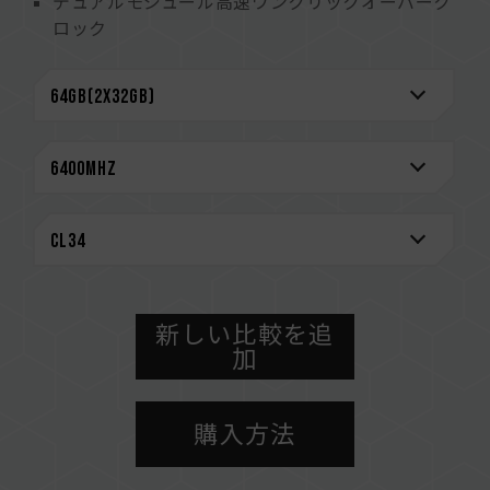
デュアルモジュール高速ワンクリックオーバーク
ロック
(台湾発明特許：I914103)
本格的な干渉防止機能を備えた10層基板
PMICの放熱設計を強化されます
電圧レギュレータ(PMIC)を搭載で安定かつ効率
的な電源供給
オンダイECC自動エラー訂正機能でシステムより
安定
インテリジェントARGBコントローラー 複数の
ライティングアプリケーションをサポート
高品質ICを厳選 特許取得の検証技術
(台湾発明特許: I751093)
新しい比較を追
(米国発明特許: US11488679B1）
加
最新的な回路構造設計による低消費電力化で発熱
を抑えます
（台湾特許: I842298）
購入方法
（米国発明特許: US12111715B2）
永久保証