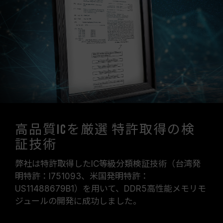
高品質ICを厳選 特許取得の検
証技術
弊社は特許取得したIC等級分類検証技術（台湾発
明特許：I751093、米国発明特許：
US11488679B1）を用いて、DDR5高性能メモリモ
ジュールの開発に成功しました。