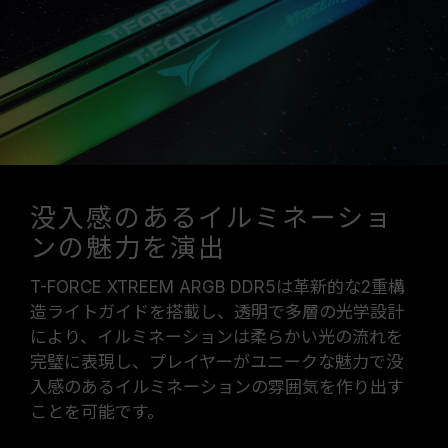
に影響を与える可能性があります。
XMP 3.0（Intel）またはEXPO（AMD）を有効
にしない場合、メモリはSPDのデフォルト周波数
（JEDEC標準）で動作し、例えばDDR5-
4800（またはそれ以下）となります。これは正
常な動作であり、製品の欠陥ではありません。
XMP 3.0 / EXPOは手動で有効にする必要があ
り、一部のマザーボードでは、指定された周波数
に達しない可能性があります。最大動作周波数
没入感のあるイルミネーショ
は、システム設定性によって決まります。
ンの魅力を演出
オーバークロック（XMP 3.0 / EXPOを有効化）
はJEDEC標準に準拠しておらず、システムの安
T-FORCE XTREEM ARGB DDR5は革新的な2重構
定性に影響を及ぼす可能性があります。オーバー
造ライトガイドを搭載し、透明で多層の光学設計
クロックによる不安定性が発生した場合は、
により、イルミネーションは柔らかい光の流れを
BIOSの設定をデフォルトに戻してください。
完璧に表現し、プレイヤーがユニークな魅力で没
メモリモジュールに表示されている周波数は「最
入感のあるイルミネーションの雰囲気を作り出す
大対応周波数」であり、システムによって最大周
ことを可能です。
波数まで対応しない場合がございます。
ご使用のマザーボードおよびプロセッサが、対応