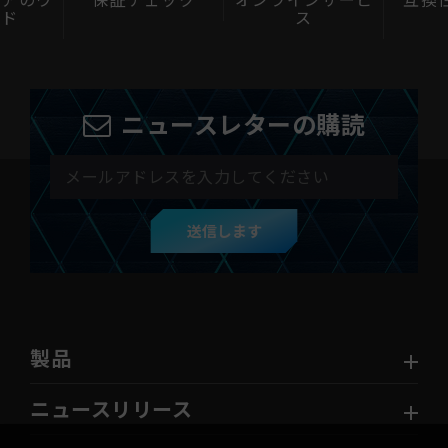
ェック
オンラインサービ
互換性チェック
スペ
ス
ニュースレターの購読
送信します
製品
ニュースリリース