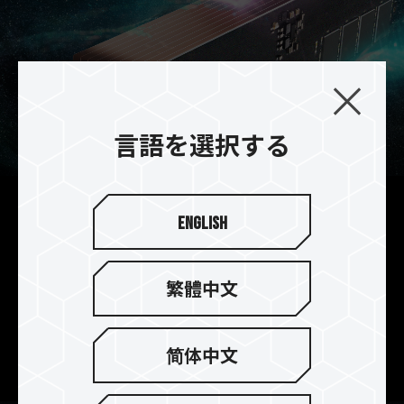
言語を選択する
本格的な干渉防止機能を備え
English
た10層基板
優れたパフォーマンスと安定性をもたらす10層の
繁體中文
PCB基板を採用しております。プレイヤーは高速及
び高安定性のあるオーバークロックを体験できま
す。
简体中文