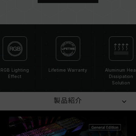
す。
CPUのメモリコントローラー（IMC）の性能
（Performance）と現在使用しているマザーボ
ードのBIOSバージョンは、メモリの動作周波数
に影響を与える可能性があります。
XMP 2.0（Intel）を有効にしない場合、メモリ
はSPDのデフォルト周波数（JEDEC標準）で動
作し、例えばDDR4-2133/2400（またはそれ以
下）となります。これは正常な動作であり、製品
の欠陥ではありません。
RGB Lighting
Lifetime Warranty
Aluminum Hea
XMP 2.0は手動で有効にする必要があり、一部の
Effect
Dissipation
マザーボードでは、指定された周波数に達しない
Solution
可能性があります。最大動作周波数は、システム
設定性によって決まります。
製品紹介
オーバークロック（XMP 2.0を有効化）は
JEDEC標準に準拠しておらず、システムの安定
性に影響を及ぼす可能性があります。オーバーク
ロックによる不安定性が発生した場合は、BIOS
の設定をデフォルトに戻してください。