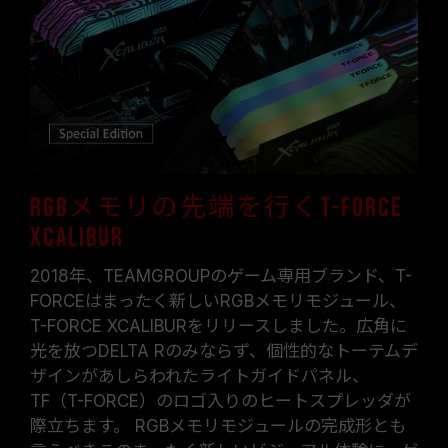
メモリモジュールに表示されている周波数は「最
大対応周波数」であり、システムによって最大周
波数まで対応しない場合がございます。
ご使用のマザーボードおよびプロセッサが、対応
するオーバークロック技術（XMP 2.0）をサポー
トしているかをご確認ください。対応していない
場合、メモリは指定のオーバークロック周波数に
達しない可能性があります。
TEAMGROUPのメモリモジュールは標準電圧範
RGBメモリの先端を行くT-FORCE
囲内でテストされています。マザーボードやプロ
XCALIBUR
セッサの故障が発生した場合は、それぞれの製造
元のアフターサービスにお問い合わせください。
2018年、TEAMGROUPのゲーム専用ブランド、T-
FORCEはまったく新しいRGBメモリモジュール、
T-FORCE XCALIBURをリリースしました。広角に
光を放つDELTA Rのみならず、個性的なトーテムデ
ザインがあしらわれたライトガイドパネル、
TF（T-FORCE）のロゴ入りのヒートスプレッダが
際立ちます。 RGBメモリモジュールの完成形とも