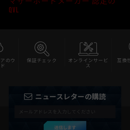
マザーボードメーカー 認定の
QVL
ェアのウ
保証チェック
オンラインサービ
互換
ード
ス
ニュースレターの購読
送信します