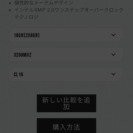
個性的なトーテムデザイン
インテルXMP 2.0ワンステップオーバークロック
テクノロジ
Taiwan Utility PATENT (number: M565883)
CAUTION
互換性のあるプラットフォームの詳細情報は、
「
互換性チェック
」ページにてご確認ください。
メモリを購入する前に、マザーボードメーカーの
QVL（互換性リスト）をご参照ください。
メモリの最大動作周波数は、システムのBIOS設
定、マザーボード、およびCPUの互換性によって
決まります。
容量、周波数、ブランド、モデルが異なるメモリ
新しい比較を追
ーを混在させないでください。各セットのメモリ
加
ーは互換性検証を通じてされます。異なるセット
のメモリーを混在させると、システムが不安定に
購入方法
なったり、起動に失敗したりする可能性がありま