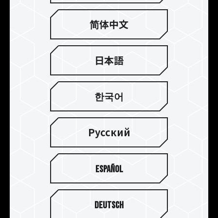
た、ライトガイドパネルの個性的なトーテムデザ
インが、本物のエクスカリバーだけに備わる無敵
简体中文
の力を与えてくれます。
日本語
한국어
Русский
Español
驚異的なスピード - ゲーム用の
Deutsch
メモリモジュールとして最適