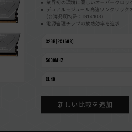
業界初の環境に優しいオーバークロック
デュアルモジュール高速ワンクリック
(台湾発明特許：I914103)
電源管理チップの放熱効率を追求
オンダイECC機能を内蔵され、システ
電源管理チップを搭載し、電源を安定
特許取得済みのIC分類検証技術により
I751093、米国発明特許：US1148867
CAUTION
互換性のあるプラットフォームの詳細
さい。
メモリを購入する前に、マザーボード
い。
新しい比較を追加
メモリの最大動作周波数は、システムの
によって決まります。
容量、周波数、ブランド、モデルが異
のメモリーは互換性検証を通じてされ