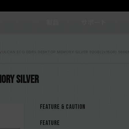
製品
サポート
VULCAN ECO DDR5 DESKTOP MEMORY SILVER 32GB(2x16GB) 5600
ORY SILVER
FEATURE & CAUTION
FEATURE