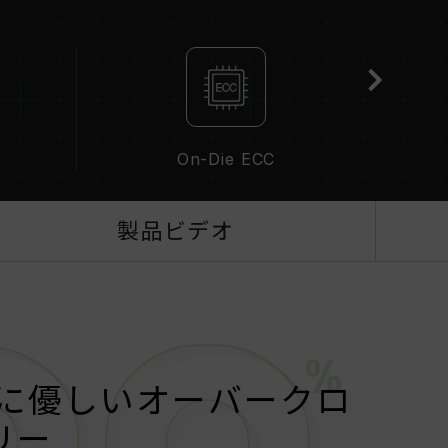
敗したりする可能性があります。
性能（Performance）と現在使用しているマザ
リの動作周波数に影響を与える可能性があります。
（AMD）を有効にしない場合、メモリはSPDのデフォル
えばDDR5-4800（またはそれ以下）となりま
欠陥ではありません。
にする必要があり、一部のマザーボードでは、指定された
On-Die ECC
最大動作周波数は、システム設定性によって決まり
XPOを有効化）はJEDEC標準に準拠しておらず、シス
製品ビデオ
あります。オーバークロックによる不安定性が発生
トに戻してください。
波数は「最大対応周波数」であり、システムによっ
ざいます。
、対応するオーバークロック技術（XMP 3.0 /
認ください。対応していない場合、メモリは指定の
能性があります。
に優しいオーバークロ
は標準電圧範囲内でテストされています。マザーボー
リー
は、それぞれの製造元のアフターサービスにお問い