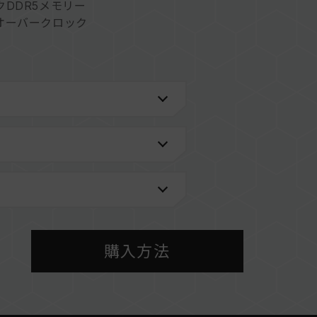
DDR5メモリー
オーバークロック
ムの安定性を高めます
し効率より向上させる
、適用性と耐久性を確保(台湾発明特許：
9B1)
情報は、「
互換性チェック
」ページにてご確認くだ
メーカーのQVL（互換性リスト）をご参照くださ
購入方法
BIOS設定、マザーボード、およびCPUの互換性
なるメモリーを混在させないでください。各セット
ます。異なるセットのメモリーを混在させると、シ