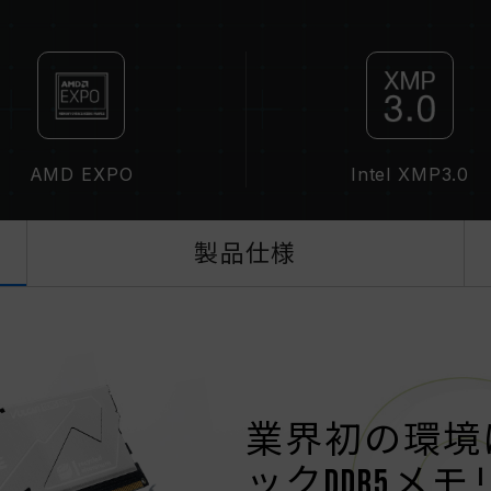
ステムが不安定になったり、起動に失
CPUのメモリコントローラー（IMC）の
ーボードのBIOSバージョンは、メモ
XMP 3.0（Intel）またはEXPO
ト周波数（JEDEC標準）で動作し、例
す。これは正常な動作であり、製品の
XMP 3.0 / EXPOは手動で有効
AMD EXPO
Intel XMP3.0
周波数に達しない可能性があります。
ます。
オーバークロック（XMP 3.0 / E
製品仕様
テムの安定性に影響を及ぼす可能性が
した場合は、BIOSの設定をデフォル
メモリモジュールに表示されている周
て最大周波数まで対応しない場合がご
ご使用のマザーボードおよびプロセッサが
EXPO）をサポートしているかをご確
オーバークロック周波数に達しない可
業界初の環境
TEAMGROUPのメモリモジュール
ックDDR5メモ
ドやプロセッサの故障が発生した場合