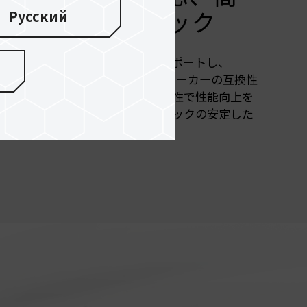
Русский
クオーバークロック
AMD EXPOオーバークロック技術をサポートし、
AR、GIGABYTE、MSIマザーボードメーカーの互換性
いるため、メモリーは優れた互換性で性能向上を
ームでワンクリックオーバークロックの安定した