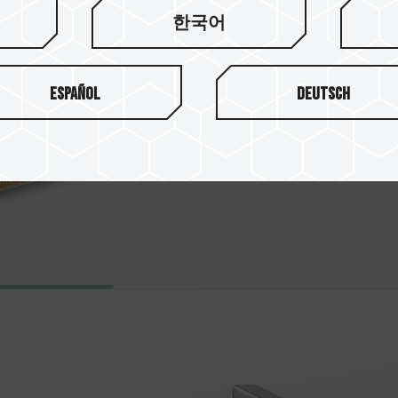
한국어
速ワンクリッ
最新のINTEL XMP3.0と
Español
Deutsch
ASRock、ASUS、BIOST
及び安定性テストに合格して
実現し、クロスプラットフォ
高速を簡単に体験できます。