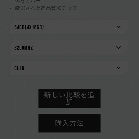
体をカバー
厳選された高品質ICチップ
極めて低い1.2～1.4Vの動作電圧
Intel XMP 2.0スマートオーバークロックテクノ
ロジをサポート
市場での主力マザーボードメーカー認定のQVL
永久保証
CAUTION
互換性のあるプラットフォームの詳細情報は、
「
互換性チェック
」ページにてご確認ください。
メモリを購入する前に、マザーボードメーカーの
QVL（互換性リスト）をご参照ください。
新しい比較を追
メモリの最大動作周波数は、システムのBIOS設
加
定、マザーボード、およびCPUの互換性によって
決まります。
購入方法
容量、周波数、ブランド、モデルが異なるメモリ
ーを混在させないでください。各セットのメモリ
ーは互換性検証を通じてされます。異なるセット