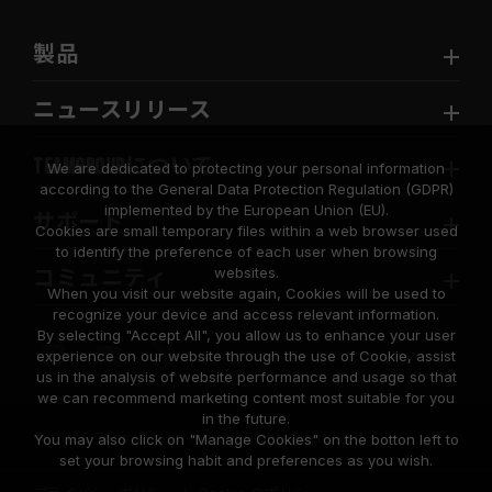
製品
ニュースリリース
TEAMGROUPについて
We are dedicated to protecting your personal information
according to the General Data Protection Regulation (GDPR)
implemented by the European Union (EU).
サポート
Cookies are small temporary files within a web browser used
to identify the preference of each user when browsing
websites.
コミュニティ
When you visit our website again, Cookies will be used to
recognize your device and access relevant information.
By selecting "Accept All", you allow us to enhance your user
experience on our website through the use of Cookie, assist
us in the analysis of website performance and usage so that
we can recommend marketing content most suitable for you
in the future.
© 2026 Team Group Inc. All Rights Reserved.
You may also click on "Manage Cookies" on the botton left to
set your browsing habit and preferences as you wish.