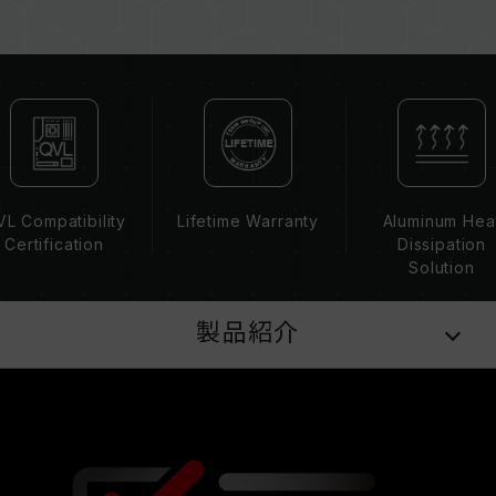
のメモリーを混在させると、システムが不安定に
なったり、起動に失敗したりする可能性がありま
す。
CPUのメモリコントローラー（IMC）の性能
（Performance）と現在使用しているマザーボ
ードのBIOSバージョンは、メモリの動作周波数
に影響を与える可能性があります。
XMP 2.0（Intel）を有効にしない場合、メモリ
L Compatibility
Lifetime Warranty
Aluminum Hea
はSPDのデフォルト周波数（JEDEC標準）で動
Certification
Dissipation
作し、例えばDDR4-2133/2400（またはそれ以
Solution
下）となります。これは正常な動作であり、製品
の欠陥ではありません。
製品紹介
XMP 2.0は手動で有効にする必要があり、一部の
マザーボードでは、指定された周波数に達しない
可能性があります。最大動作周波数は、システム
設定性によって決まります。
オーバークロック（XMP 2.0を有効化）は
JEDEC標準に準拠しておらず、システムの安定