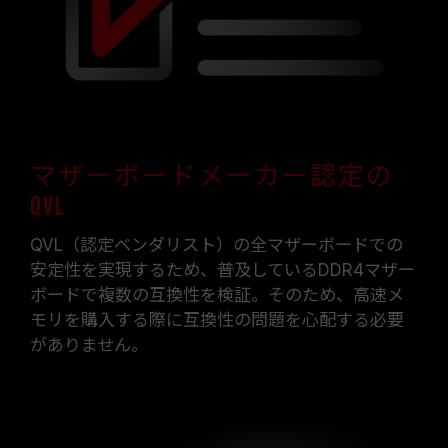
性に影響を及ぼす可能性があります。オーバーク
ロックによる不安定性が発生した場合は、BIOS
の設定をデフォルトに戻してください。
メモリモジュールに表示されている周波数は「最
大対応周波数」であり、システムによって最大周
波数まで対応しない場合がございます。
ご使用のマザーボードおよびプロセッサが、対応
するオーバークロック技術（XMP 2.0）をサポー
マザーボードメーカー認定の
トしているかをご確認ください。対応していない
QVL
場合、メモリは指定のオーバークロック周波数に
達しない可能性があります。
QVL（認定ベンダリスト）の全マザーボードでの
TEAMGROUPのメモリモジュールは標準電圧範
安定性を実現するため、普及しているDDR4マザー
囲内でテストされています。マザーボードやプロ
ボードで複数の互換性を検証。そのため、高速メ
セッサの故障が発生した場合は、それぞれの製造
モリを購入する際に互換性の問題を心配する必要
元のアフターサービスにお問い合わせください。
がありません。