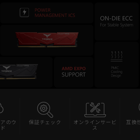
ウ
保証チェック
オンラインサービ
互換性チェ
ス