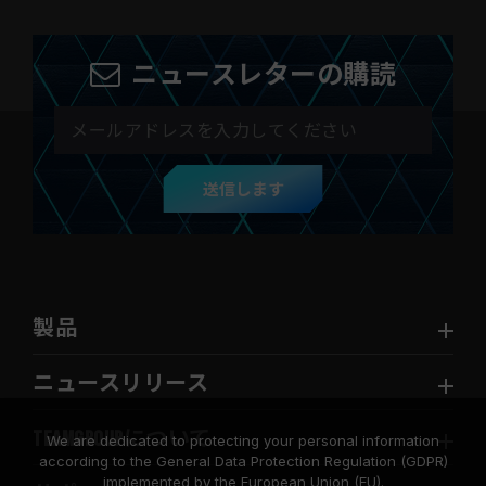
ニュースレターの購読
送信します
製品
ニュースリリース
TEAMGROUPについて
We are dedicated to protecting your personal information
according to the General Data Protection Regulation (GDPR)
implemented by the European Union (EU).