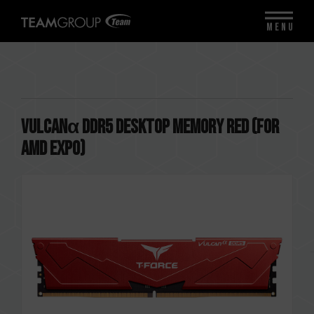
MENU
VULCANα DDR5 DESKTOP MEMORY RED (FOR
AMD EXPO)