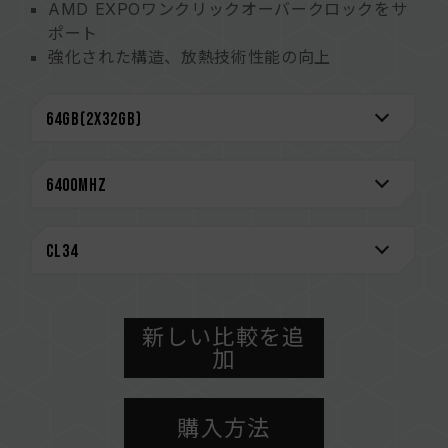
AMD EXPOワンクリックオーバークロックをサ
ポート
強化された構造、放熱技術性能の向上
電圧レギュレータ(PMIC)を搭載、安定した電源
機能を実現
オンダイECC機能が内蔵され、システムの安定性
を強化
厳選された高品質のIC、安定性と信頼性をもたら
します
CAUTION
互換性のあるプラットフォームの詳細情報は、
「
互換性チェック
」ページにてご確認ください。
メモリを購入する前に、マザーボードメーカーの
新しい比較を追
QVL（互換性リスト）をご参照ください。
加
メモリの最大動作周波数は、システムのBIOS設
定、マザーボード、およびCPUの互換性によって
購入方法
決まります。