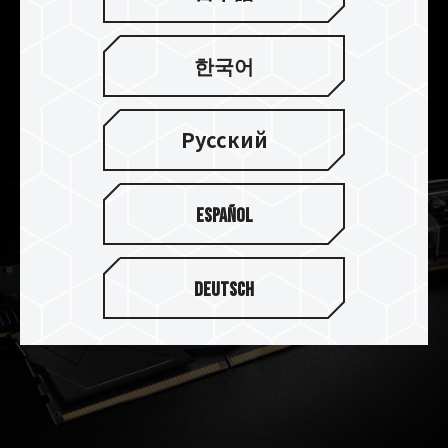
優れた熱伝導率を備えた放熱用シリコンを使用
し、電圧レギュレータ(PMIC)の放熱も強化されて
한국어
いるため、上部から下部への熱伝導で、冷却効率
が高まり、メモリーの安定動作温度を維持できる
ようにします。
Русский
Español
Deutsch