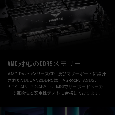
オーバークロック（XMP 3.0 / EXPOを有効化）
はJEDEC標準に準拠しておらず、システムの安
定性に影響を及ぼす可能性があります。オーバー
クロックによる不安定性が発生した場合は、
BIOSの設定をデフォルトに戻してください。
メモリモジュールに表示されている周波数は「最
大対応周波数」であり、システムによって最大周
波数まで対応しない場合がございます。
ご使用のマザーボードおよびプロセッサが、対応
するオーバークロック技術（XMP 3.0 / EXPO）
AMD対応のDDR5メモリー
をサポートしているかをご確認ください。対応し
ていない場合、メモリは指定のオーバークロック
AMD RyzenシリーズCPU及びマザーボードに設計
周波数に達しない可能性があります。
されたVULCANαDDR5は、ASRock、ASUS、
TEAMGROUPのメモリモジュールは標準電圧範
BIOSTAR、GIGABYTE、MSIマザーボードメーカ
囲内でテストされています。マザーボードやプロ
ーの互換性と安定性テストに合格しております。
セッサの故障が発生した場合は、それぞれの製造
元のアフターサービスにお問い合わせください。