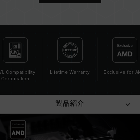
容量、周波数、ブランド、モデルが異なるメモリ
ーを混在させないでください。各セットのメモリ
ーは互換性検証を通じてされます。異なるセット
のメモリーを混在させると、システムが不安定に
なったり、起動に失敗したりする可能性がありま
す。
CPUのメモリコントローラー（IMC）の性能
（Performance）と現在使用しているマザーボ
ードのBIOSバージョンは、メモリの動作周波数
に影響を与える可能性があります。
L Compatibility
Lifetime Warranty
Exclusive for 
XMP 3.0（Intel）またはEXPO（AMD）を有効
Certification
にしない場合、メモリはSPDのデフォルト周波数
（JEDEC標準）で動作し、例えばDDR5-
4800（またはそれ以下）となります。これは正
製品紹介
常な動作であり、製品の欠陥ではありません。
XMP 3.0 / EXPOは手動で有効にする必要があ
り、一部のマザーボードでは、指定された周波数
に達しない可能性があります。最大動作周波数
は、システム設定性によって決まります。