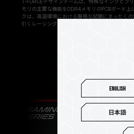
T-FORCEデザインチームは、特殊なインクと
モリの主要な機能をDDR4メモリのPCBボード
クは、高温環境における厳格な試験にまったくの
引くレーシングスタイルがゲーマーを奮い立たせ
English
日本語