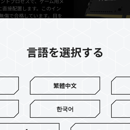
プリントプロセスで、ゲーム用メ
上に直接配置します。このイン
無傷で合格しています。目を
ます。
言語を選択する
繁體中文
高い安定性と
한국어
ップ