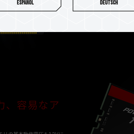
Español
Team Groupデスクトッ
Deutsch
試験プロセスを経て選定され
性と安定性について再試験さ
能、安定性、そして互換性を
力、容易なア