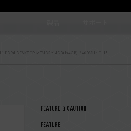
製品
サポート
T1 DDR4 DESKTOP MEMORY 4GB(1x4GB) 2400MHz CL15
FEATURE & CAUTION
FEATURE