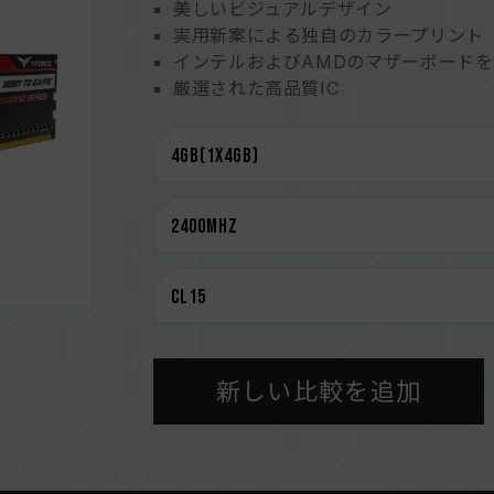
美しいビジュアルデザイン
実用新案による独自のカラープリント
インテルおよびAMDのマザーボード
厳選された高品質IC
XMP2.0サポート
極めて低い動作電圧による省エネ
実用新案登録番号M563643
CAUTION
互換性のあるプラットフォームの詳細
さい。
メモリを購入する前に、マザーボード
い。
メモリの最大動作周波数は、システムの
新しい比較を追加
によって決まります。
容量、周波数、ブランド、モデルが異
のメモリーは互換性検証を通じてされ
ステムが不安定になったり、起動に失