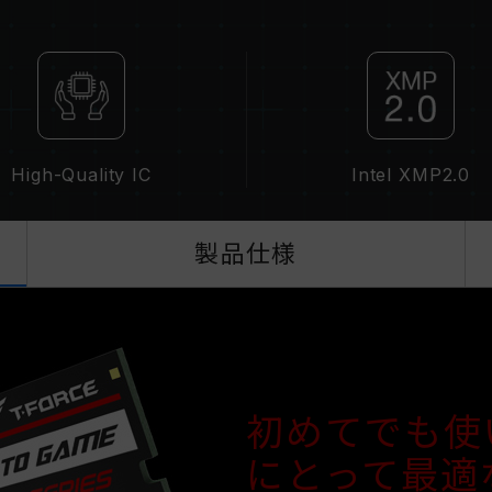
CPUのメモリコントローラー（IMC）の
ーボードのBIOSバージョンは、メモ
XMP 2.0（Intel）を有効にしない
準）で動作し、例えばDDR4-2133
動作であり、製品の欠陥ではありませ
XMP 2.0は手動で有効にする必要
に達しない可能性があります。最大動
High-Quality IC
Intel XMP2.0
オーバークロック（XMP 2.0を有効
定性に影響を及ぼす可能性があります
は、BIOSの設定をデフォルトに戻し
製品仕様
メモリモジュールに表示されている周
て最大周波数まで対応しない場合がご
ご使用のマザーボードおよびプロセッ
2.0）をサポートしているかをご確認
ーバークロック周波数に達しない可能
TEAMGROUPのメモリモジュール
初めてでも使
ドやプロセッサの故障が発生した場合
合わせください。
にとって最適