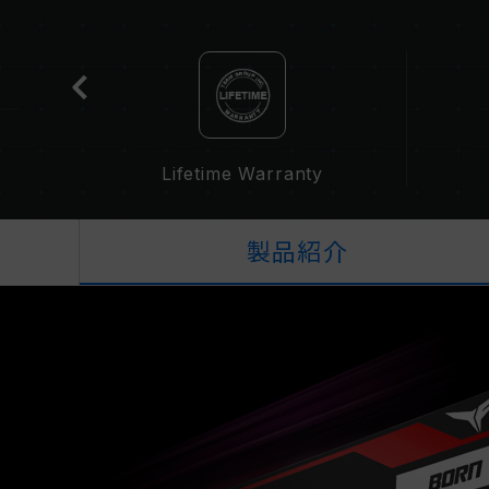
cation
Lifetime Warranty
製品紹介