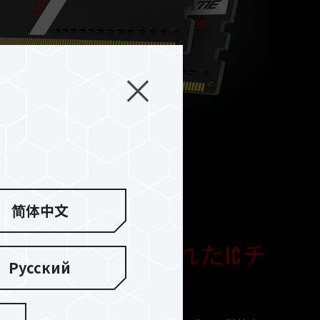
简体中文
耐久性の厳選されたICチ
Русский