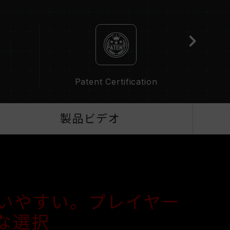
性能（Performance）と現在使用しているマザ
リの動作周波数に影響を与える可能性があります。
場合、メモリはSPDのデフォルト周波数（JEDEC標
/2400（またはそれ以下）となります。これは正常な
ん。
があり、一部のマザーボードでは、指定された周波数
作周波数は、システム設定性によって決まります。
Patent Certification
QVL C
化）はJEDEC標準に準拠しておらず、システムの安
。オーバークロックによる不安定性が発生した場合
てください。
製品ビデオ
波数は「最大対応周波数」であり、システムによっ
ざいます。
サが、対応するオーバークロック技術（XMP
ください。対応していない場合、メモリは指定のオ
性があります。
は標準電圧範囲内でテストされています。マザーボー
いやすい。プレイヤー
は、それぞれの製造元のアフターサービスにお問い
な選択