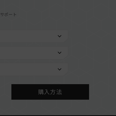
をサポート
情報は、「
互換性チェック
」ページにてご確認くだ
メーカーのQVL（互換性リスト）をご参照くださ
BIOS設定、マザーボード、およびCPUの互換性
購入方法
なるメモリーを混在させないでください。各セット
ます。異なるセットのメモリーを混在させると、シ
敗したりする可能性があります。