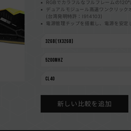
RGBでカラフルなフルフレームの120
デュアルモジュール高速ワンクリック
(台湾発明特許：I914103)
電源管理チップを搭載し、電源を安定
電源管理チップの放熱効率を追求
オンダイECC機能を内蔵され、システ
高品質のICを厳選して、安定性と信頼
RGBインテリジェントな制御チップ
台湾の実用新案 (特許番号: M640994
最新的な回路構造設計による低消費電
（台湾特許: I842298）
（米国発明特許: US12111715B2）
CAUTION
新しい比較を追加
互換性のあるプラットフォームの詳細
さい。
メモリを購入する前に、マザーボード
い。