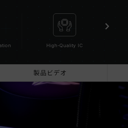
BIOS設定、マザーボード、およびCPUの互換性
なるメモリーを混在させないでください。各セット
ます。異なるセットのメモリーを混在させると、シ
敗したりする可能性があります。
性能（Performance）と現在使用しているマザ
リの動作周波数に影響を与える可能性があります。
ation
High-Quality IC
（AMD）を有効にしない場合、メモリはSPDのデフォル
えばDDR5-4800（またはそれ以下）となりま
欠陥ではありません。
にする必要があり、一部のマザーボードでは、指定された
製品ビデオ
最大動作周波数は、システム設定性によって決まり
XPOを有効化）はJEDEC標準に準拠しておらず、シス
あります。オーバークロックによる不安定性が発生
トに戻してください。
波数は「最大対応周波数」であり、システムによっ
ざいます。
、対応するオーバークロック技術（XMP 3.0 /