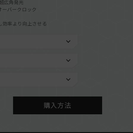
°超広角発光
オーバークロック
し効率より向上させる
ムの安定性を高めます
性をもたらす
を搭載し、各社の発光効果ソフトウェアをサポート
)
力化で発熱を抑えます
購入方法
情報は、「
互換性チェック
」ページにてご確認くだ
メーカーのQVL（互換性リスト）をご参照くださ