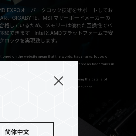
よびAMD EXPOオーバークロック技術をサポートしてお
STAR、GIGABYTE、MSI マザーボードメーカーの
合格しているため、メモリーは優れた互換性でパ
験できます。IntelとAMDプラットフォームで安
クロックを実現致します。
ioned on the website mean that the words, trademarks, logos or
hich are protected by Common Law and registered as trademarks in
 mentioned on the website are only for clarifying the details of
 to other company’s registered trademarks or copyright.
简体中文