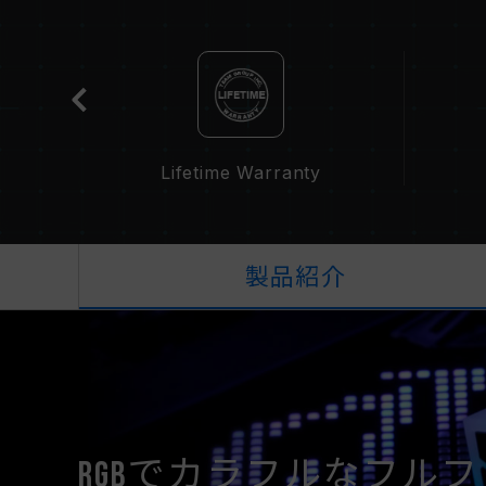
t
Lifetime Warranty
製品紹介
RGBでカラフルなフル