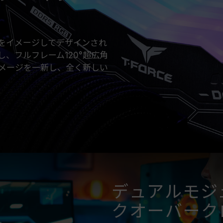
EXPO）をサポートしているかをご確
オーバークロック周波数に達しない可
TEAMGROUPのメモリモジュール
ドやプロセッサの故障が発生した場合
ス戦闘機をイメージしてデザインされ
合わせください。
承し、フルフレーム120°超広角
メージを一新し、全く新しい
デュアルモジ
クオーバーク