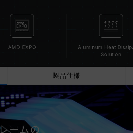
メモリの最大動作周波数は、システムの
によって決まります。
容量、周波数、ブランド、モデルが異
のメモリーは互換性検証を通じてされ
ステムが不安定になったり、起動に失
CPUのメモリコントローラー（IMC）の
ーボードのBIOSバージョンは、メモ
AMD EXPO
Aluminum Heat Dissip
XMP 3.0（Intel）またはEXPO
Solution
ト周波数（JEDEC標準）で動作し、例
す。これは正常な動作であり、製品の
XMP 3.0 / EXPOは手動で有効
製品仕様
周波数に達しない可能性があります。
ます。
オーバークロック（XMP 3.0 / E
テムの安定性に影響を及ぼす可能性が
した場合は、BIOSの設定をデフォル
メモリモジュールに表示されている周
て最大周波数まで対応しない場合がご
フレームの
ご使用のマザーボードおよびプロセッサが