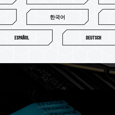
한국어
効率を追求
えた放熱用シリコンを使用して、電
Español
Deutsch
安定させます。