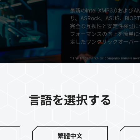
最新のIntel XMP3.0お
り、ASRock、ASUS、BIO
完全な互換性と安定性検証に
フォーマンスの向上を簡単に体
定したワンクリックオーバー
* The trademarks or company names ment
company names are used as trademarks w
America or other countries and regions.
* Trademark statement: The product names
features or functions, which may belong
言語を選択する
繁體中文