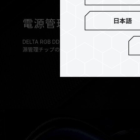
日本語
電源管理チップの放熱
DELTA RGB DDR5は、優れた熱伝導率を備
源管理チップの放熱技術を効率化し、動作をより