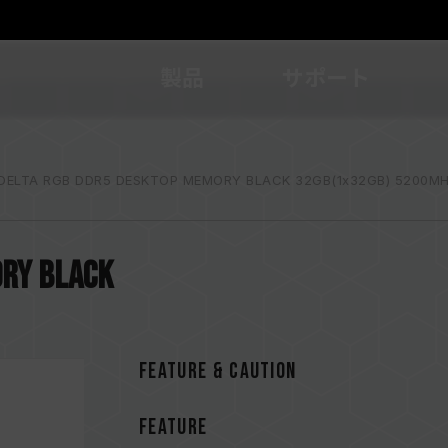
製品
サポート
DELTA RGB DDR5 DESKTOP MEMORY BLACK 32GB(1x32GB) 5200MH
ORY BLACK
FEATURE & CAUTION
FEATURE