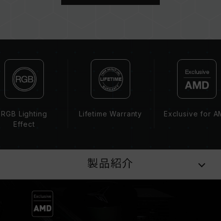
CAUTION
互換性のあるプラットフォームの詳細情報は、
「
互換性チェック
」ページにてご確認ください。
メモリを購入する前に、マザーボードメーカーの
QVL（互換性リスト）をご参照ください。
メモリの最大動作周波数は、システムのBIOS設
定、マザーボード、およびCPUの互換性によって
決まります。
容量、周波数、ブランド、モデルが異なるメモリ
RGB Lighting
Lifetime Warranty
Exclusive for 
ーを混在させないでください。各セットのメモリ
Effect
ーは互換性検証を通じてされます。異なるセット
のメモリーを混在させると、システムが不安定に
なったり、起動に失敗したりする可能性がありま
製品紹介
す。
CPUのメモリコントローラー（IMC）の性能
（Performance）と現在使用しているマザーボ
ードのBIOSバージョンは、メモリの動作周波数
に影響を与える可能性があります。