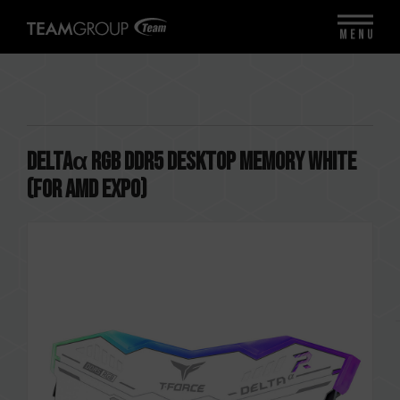
MENU
DELTAα RGB DDR5 DESKTOP MEMORY WHITE
(FOR AMD EXPO)