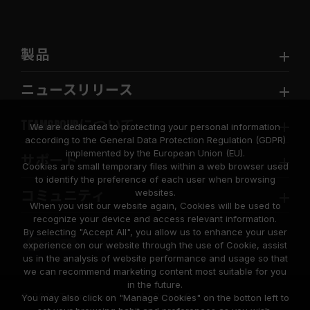
製品
ニュースリリース
TEAMGROUPについて
We are dedicated to protecting your personal information
according to the General Data Protection Regulation (GDPR)
implemented by the European Union (EU).
サポート
Cookies are small temporary files within a web browser used
to identify the preference of each user when browsing
websites.
コミュニティ
When you visit our website again, Cookies will be used to
recognize your device and access relevant information.
By selecting "Accept All", you allow us to enhance your user
experience on our website through the use of Cookie, assist
us in the analysis of website performance and usage so that
we can recommend marketing content most suitable for you
in the future.
© 2026 Team Group Inc. All Rights Reserved.
You may also click on "Manage Cookies" on the botton left to