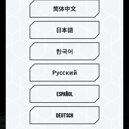
简体中文
電源管理チップを搭載し、電
源を安定し効率より向上させ
日本語
る
DELTAα RGB DDR5には、ノイズ干渉を最小限に
한국어
抑え、各電子部品を安定して効率的に配電できる
電源管理チップが搭載されているため、高効率、
高速処理を可能とします。
Русский
Español
Deutsch