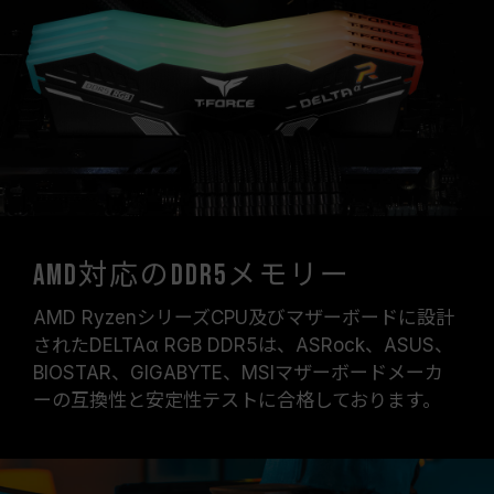
XMP 3.0（Intel）またはEXPO（AMD）を有効
にしない場合、メモリはSPDのデフォルト周波数
（JEDEC標準）で動作し、例えばDDR5-
4800（またはそれ以下）となります。これは正
常な動作であり、製品の欠陥ではありません。
XMP 3.0 / EXPOは手動で有効にする必要があ
り、一部のマザーボードでは、指定された周波数
に達しない可能性があります。最大動作周波数
は、システム設定性によって決まります。
オーバークロック（XMP 3.0 / EXPOを有効化）
AMD対応のDDR5メモリー
はJEDEC標準に準拠しておらず、システムの安
定性に影響を及ぼす可能性があります。オーバー
AMD RyzenシリーズCPU及びマザーボードに設計
クロックによる不安定性が発生した場合は、
されたDELTAα RGB DDR5は、ASRock、ASUS、
BIOSの設定をデフォルトに戻してください。
BIOSTAR、GIGABYTE、MSIマザーボードメーカ
メモリモジュールに表示されている周波数は「最
ーの互換性と安定性テストに合格しております。
大対応周波数」であり、システムによって最大周
波数まで対応しない場合がございます。
ご使用のマザーボードおよびプロセッサが、対応
するオーバークロック技術（XMP 3.0 / EXPO）