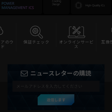
ェアのウ
保証チェック
オンラインサービ
互換
ード
ス
ニュースレターの購読
送信します