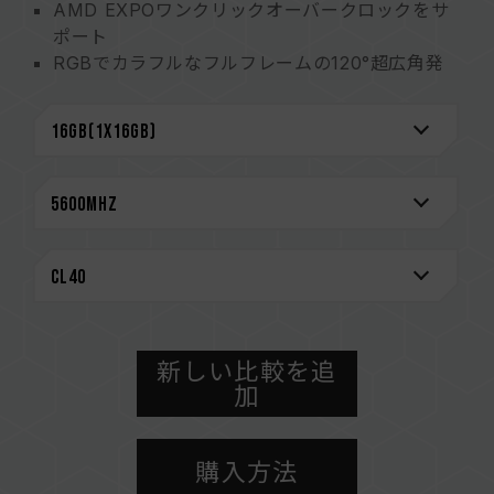
AMD EXPOワンクリックオーバークロックをサ
ポート
RGBでカラフルなフルフレームの120°超広角発
光
電源管理チップを搭載し、電源を安定し効率より
向上させる
電源管理チップの放熱効率を追求
オンダイECC機能を内蔵され、システムの安定性
を高めます
高品質のICを厳選して、安定性と信頼性をもたら
す
RGBインテリジェントな制御チップを搭載し、各
社の発光効果ソフトウェアをサポート
台湾の実用新案 (特許番号: M640994)
新しい比較を追
最新的な回路構造設計による低消費電力化で発熱
加
を抑えます
（台湾特許: I842298）
（米国発明特許: US12111715B2）
購入方法