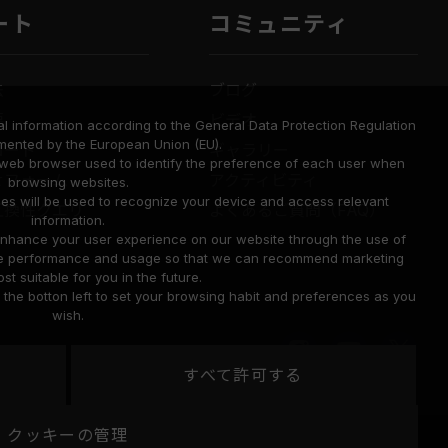
ート
コミュニティ
法
ブログ
要
ビデオ
l information according to the General Data Protection Regulation
mented by the European Union (EU).
ロード
ギャラリー
a web browser used to identify the preference of each user when
せフォーム
アクティビティ
browsing websites.
ies will be used to recognize your device and access relevant
互換性クエリ
よくあるご質問（FAQ）
information.
o enhance your user experience on our website through the use of
site performance and usage so that we can recommend marketing
st suitable for you in the future.
he botton left to set your browsing habit and preferences as you
wish.
すべて許可する
United
クッキーの管理
地域
Cookie のポリシー