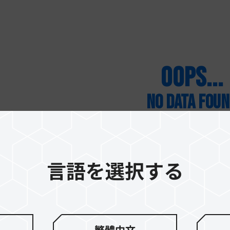
oops...
No data fou
Product deosn't match your request, t
言語を選択する