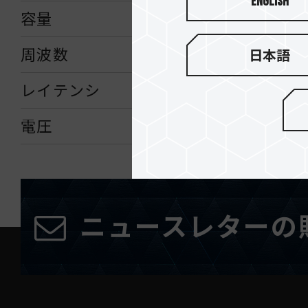
English
容量
周波数
日本語
レイテンシ
電圧
ニュースレターの