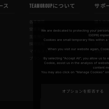
ース
TEAMGROUPについて
サポ
各事業所
購入方
受賞実績
保証概
We are dedicated to protecting your persona
(GDPR) imple
生産拠点
ダウン
Cookies are small temporary files within 
採用情報
お問合
When you visit our website again, Cook
マイルストーン
製品の
ブランドアイデンティティ
By selecting "Accept All", you allow us t
Cookie, assist us in the analysis of web
content mo
You may also click on "Manage Cookies" on t
オプションを拒否する
プライバシーポリシー