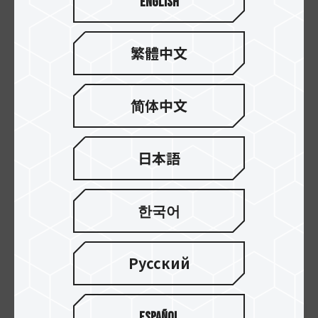
English
より、製品の適用性と耐久性を効果的に保
証しております。また、この検証技術は台
繁體中文
【2】
湾と米国で特許を取得しており
、高品
質の信頼性をユーザーに提供して致しま
简体中文
す。T-FORCE VULCAN ECO DDR5 デスク
トップメモリーは12月中旬に北米のAmazon
日本語
とNeweggにて先行発売する予定となりま
す。T-FORCEの詳細な販売情報について
한국어
は、TEAMGROUPの公式サイトにて最新情
報をご覧ください。
Русский
Español