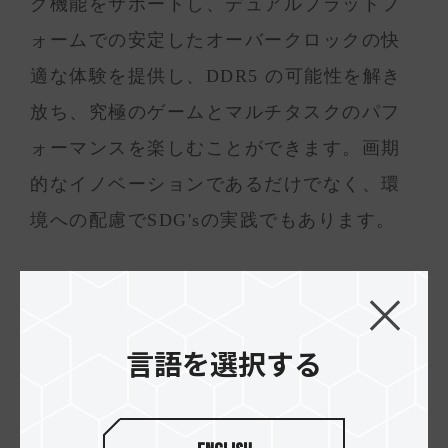
ク機能をサポートし、デュアルプラットフ
ォームでの安定したオーバークロックの快
適な体験を提供し、DDR5 の可能性を解き
放ち、究極のゲームとマルチタスクのパフ
ォーマンスを楽しむことができます。画期
的なイノベーションであるだけでなく、環
境への配慮でSDG'sの実践でもあります。
T-FORCE VULCAN ECO DDR5 デスクトッ
プメモリーはオンダイECC機能を内蔵され
言語を選択する
ております。エラーを自動的に修正し、シ
ステムの安定性を大幅に高めております。
さらに、特許取得済みのIC分類検証技術に