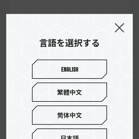
言語を選択する
Oct / 2023
EDITOR'S CHOICE
Tom's Hardware
CARDEA Z540 M.2 PCIe SSD
English
繁體中文
简体中文
日本語