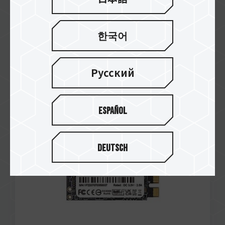
한국어
Oct / 2023
RECOMMENDED
Русский
HARDWARE INSIDE
MP44S M.2 PCIe 4.0 SSD
Español
Deutsch