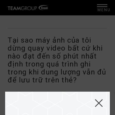
MENU
Tại sao máy ảnh của tôi
dừng quay video bất cứ khi
nào đạt đến số phút nhất
định trong quá trình ghi
trong khi dung lượng vẫn đủ
để lưu trữ trên thẻ?
Vui lòng xác định rằng thời gian quay video
được đặt ở mức giới hạn, thay vì thời gian cố
định.