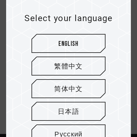
Nếu định dạng thẻ là FAT32, quá trình ghi sẽ bị
dừng khi đạt đến 4GB ghi vì một tệp không thể
Select your language
vượt quá 4GB. Vấn đề này có thể được giải
quyết miễn là định dạng thẻ được thay đổi
thành NTFS hoặc exFAT nếu hai định dạng này
được máy hỗ trợ.
English
繁體中文
Back to List
简体中文
日本語
Newsletter Subscribe
Русский