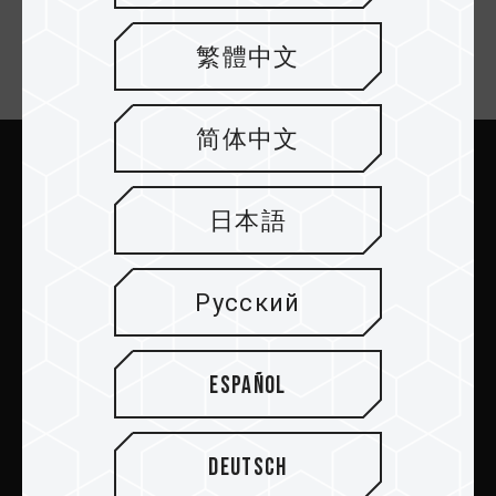
繁體中文
Email подписка
简体中文
Отправить
日本語
Русский
ПРОДУКТЫ
Español
Новости
Deutsch
О TEAMGROUP