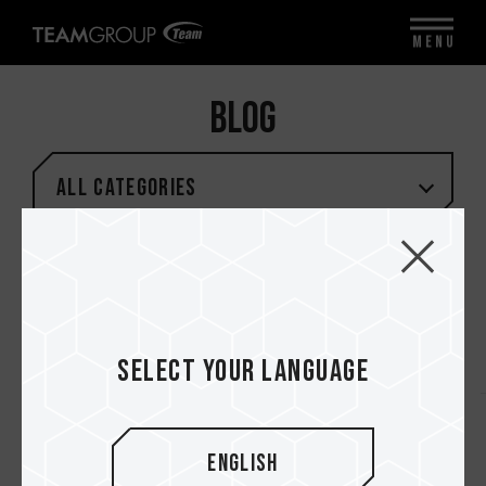
MENU
BLOG
All categories
TAG LIST
Select your language
#ENSAMBLES DE PC
#TUTORIALES
#UNBOXING
English