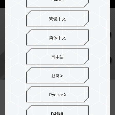
English
繁體中文
简体中文
日本語
한국어
Широкие возможности
Русский
хранения данных
Доступны модели различной емкости: 32 ГБ, 64
Español