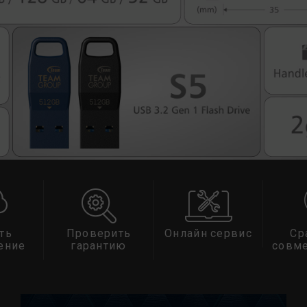
ть
Проверить
Онлайн сервис
Ср
ение
гарантию
совм