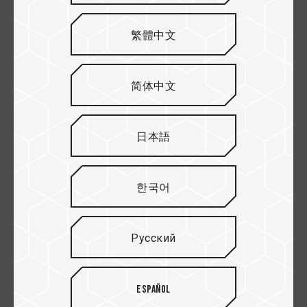
繁體中文
简体中文
日本語
한국어
Русский
Колпачок больше не
потеряется благодаря
Español