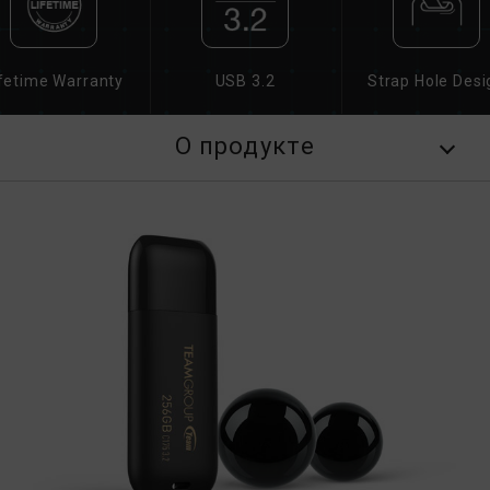
fetime Warranty
USB 3.2
Strap Hole Desi
О продукте