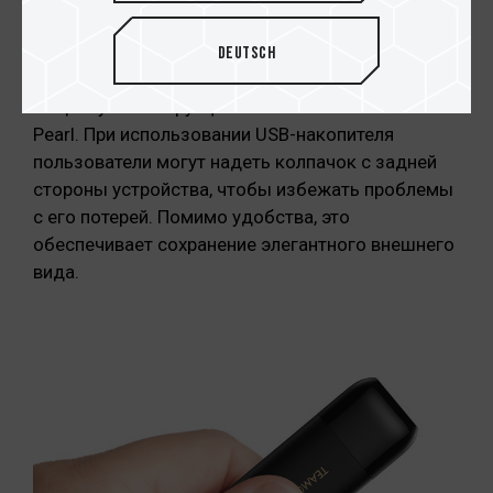
уникальному дизайну
После тщательного изучения отзывов
Deutsch
пользователей было решено добавить скрытую
защелку в конструкцию USB-накопителей C175
Pearl. При использовании USB-накопителя
пользователи могут надеть колпачок с задней
стороны устройства, чтобы избежать проблемы
с его потерей. Помимо удобства, это
обеспечивает сохранение элегантного внешнего
вида.