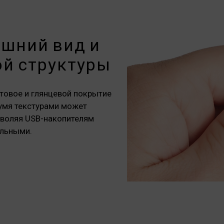
шний вид и
й структуры
атовое и глянцевой покрытие
умя текстурами может
зволяя USB-накопителям
ельными.