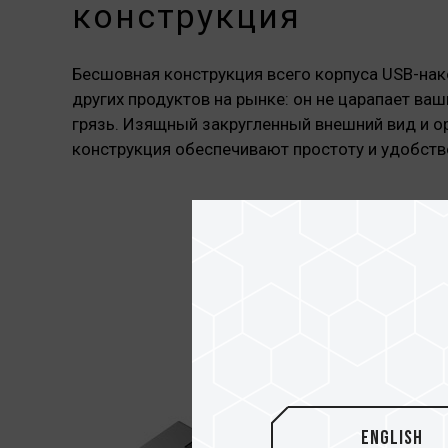
конструкция
Бесшовная конструкция всего корпуса USB-нак
других продуктов на рынке: он не царапает ваш
грязь. Изящный закругленный внешний вид и 
конструкция обеспечивают простоту и удобств
English