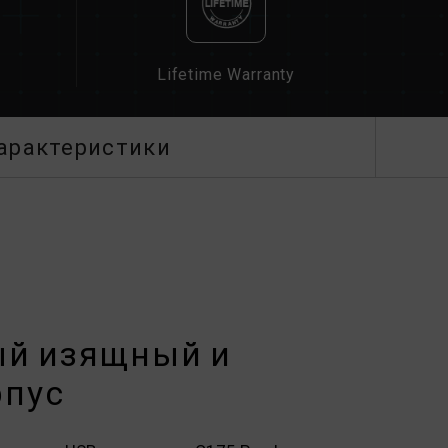
Lifetime Warranty
арактеристики
ый изящный и
рпус