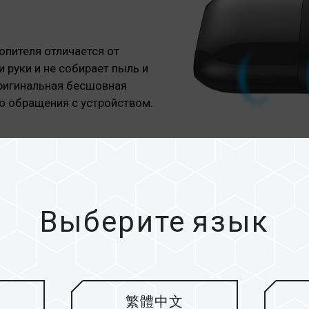
опителя отличается от
и руки и не собирает пыль и
оригинальная бесшовная
о обращения с устройством.
Выберите язык
繁體中文