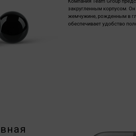
Компания Team Group предс
закругленным корпусом. Он
жемчужине, рожденным в гл
обеспечивает удобство поло
овная