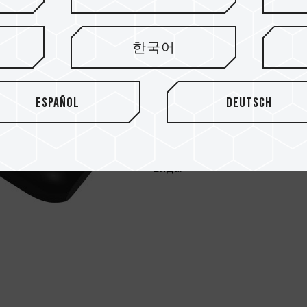
Колпачок бо
благодаря у
한국어
После тщательного изучени
добавить скрытую защелку 
Español
Deutsch
При использовании USB-нако
задней стороны устройства,
Помимо удобства, это обес
вида.