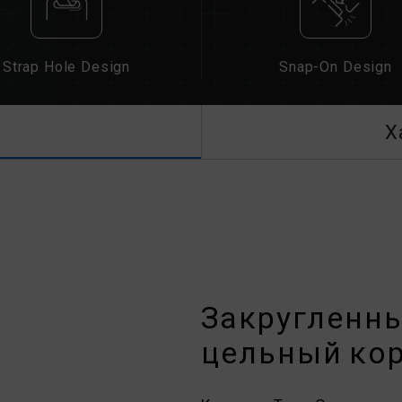
Strap Hole Design
Snap-On Design
Х
Закругленн
цельный ко