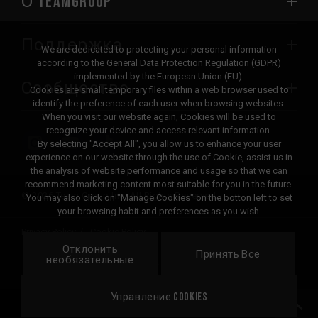
О TEAMGROUP
Поддержка
We are dedicated to protecting your personal information
according to the General Data Protection Regulation (GDPR)
implemented by the European Union (EU).
Сообщество
Cookies are small temporary files within a web browser used to
identify the preference of each user when browsing websites.
When you visit our website again, Cookies will be used to
recognize your device and access relevant information.
By selecting "Accept All", you allow us to enhance your user
experience on our website through the use of Cookie, assist us in
the analysis of website performance and usage so that we can
recommend marketing content most suitable for you in the future.
© 2026 Team Group Inc. All Rights Reserved.
You may also click on "Manage Cookies" on the botton left to set
your browsing habit and preferences as you wish.
Privacy Policy
Cookie Policy
Отклонить
United
Принять Все
Локация
необязательные
States
Управление Cookies