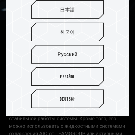
日本語
한국어
Запатентованный
графеновый радиатор для
лучшего охлаждения
Русский
Твердотельный накопитель T-FORCE Z54E M.2
PCIe 5.0 включает в себя запатентованный
Español
TEAMGROUP эксклюзивный ультратонкий
графеновый радиатор, который может быть
сопряжен с радиаторами материнской платы или
Deutsch
альтернативными решениями по охлаждению
для улучшения охлаждения и обеспечения
стабильной работы системы. Кроме того, его
можно использовать с жидкостными системами
охлаждения AIO от TEAMGROUP или активными