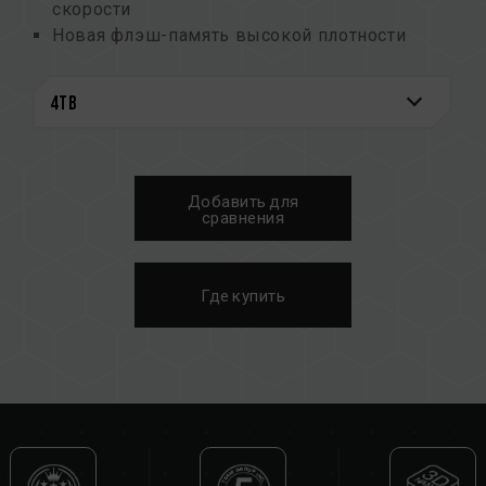
скорости
Новая флэш-память высокой плотности
NAND
Запатентованный графеновый радиатор для
лучшего охлаждения
Система мониторинга S.M.A.R.T.
Создан с заботой об экологичности и
сохранении окружающей среды
Добавить для
Запатентованный графеновый радиатор
сравнения
Номер патента на изобретение США:
US11051392B2
Номер патента на инновацию Тайваня:
Где купить
I703921
Номер патента на полезную модель Китая:
CN 211019739 U
Запатентованное программное обеспечение
S.M.A.R.T.
Номер патента на инновацию Тайваня:
I751753