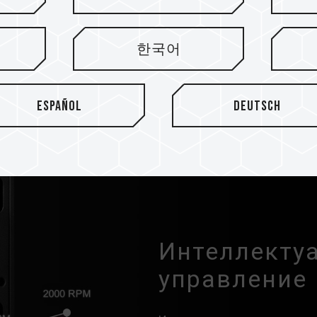
рам, у вентилятора
но и тихо работать в
한국어
имальной устойчивости.
Español
Deutsch
Интеллекту
управление