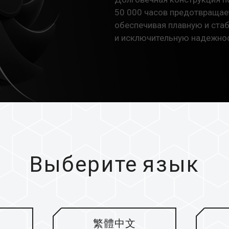
50 000 часов предотвращает
обеспечивая плавную и ста
и исключительную надежнос
Выберите язык
ции для
ти
繁體中文