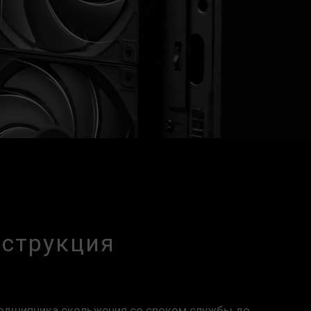
нструкция
а
подшипника скольжения со сроком службы до