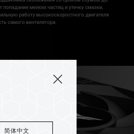
 попадание мелких частиц и утечку смазки,
бильную работу высокоскоростного двигателя
ть самого вентилятора.
简体中文