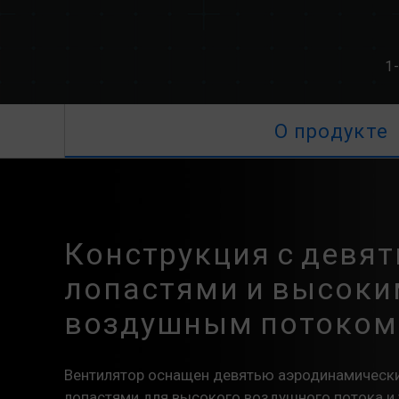
1-
О продукте
Конструкция с девя
лопастями и высок
воздушным потоком
Вентилятор оснащен девятью аэродинамическ
лопастями для высокого воздушного потока и 