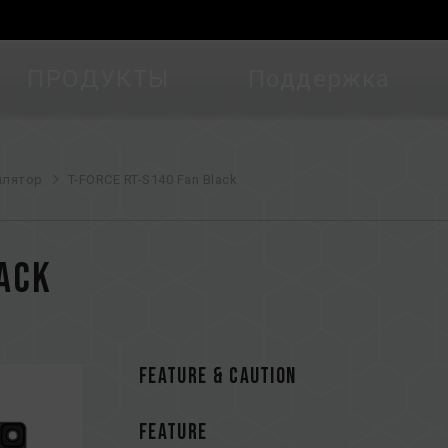
ПРОДУКТЫ
Поддержка
илятор
T-FORCE RT-S140 Fan Black
lack
FEATURE & CAUTION
FEATURE