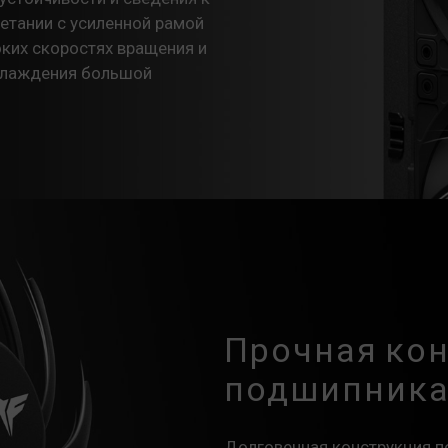
етании с усиленной рамой
ких скоростях вращения и
хлаждения большой
Прочная ко
подшипник
Долговечная конструкция 