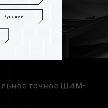
Русский
альное точное ШИМ-