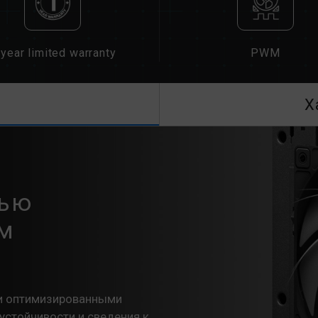
year limited warranty
PWM
Х
тью
им
и оптимизированными
устойчивости и сведения к