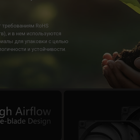
ет требованиям RoHS
), и в нем используются
иалы для упаковки с целью
огичности и устойчивости.