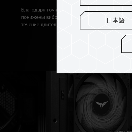
Благодаря точно спроектированным амортизато
понижены вибрация и шум и он может эффектив
日本語
течение длительных периодов времени при опт