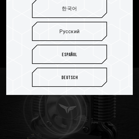
удвоения площади
한국어
рассеивания тепла
Благодаря увеличенной в несколько раз
Русский
площади теплоотвода многослойных ребер из
алюминиевого сплава обеспечивается
исключительное рассеивание тепла.
Español
Deutsch