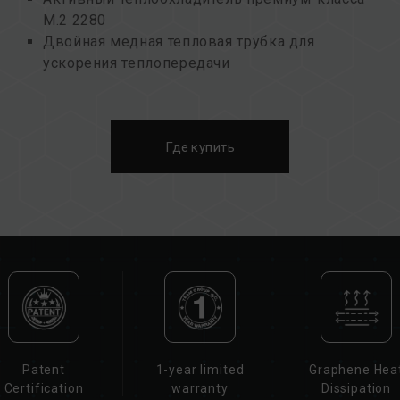
M.2 2280
Двойная медная тепловая трубка для
ускорения теплопередачи
Многослойные ребра теплоотвода из
алюминиевого сплава для удвоения
площади рассеивания тепла
Где купить
Вентилятор с интеллектуальным ШИМ-
управлением и высоким напором для более
быстрого охлаждения и рассеивания тепла
Запатентованная двухслойная структура
рассеивания тепла на основе графена
Тайваньский Патент на полезную модель
(номер:M644665)
Patent
1-year limited
Graphene Hea
Certification
warranty
Dissipation