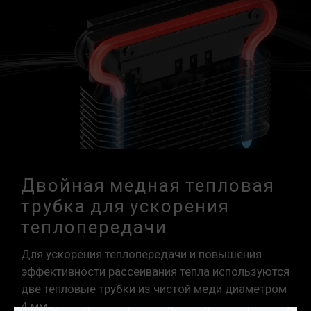
Двойная медная тепловая
трубка для ускорения
теплопередачи
Для ускорения теплопередачи и повышения
эффективности рассеивания тепла используются
две тепловые трубки из чистой меди диаметром
4 мм.