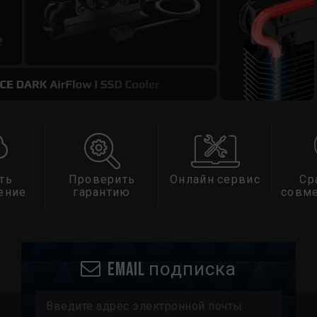
ть
Проверить
Онлайн сервис
Ср
ение
гарантию
совм
Email подписка