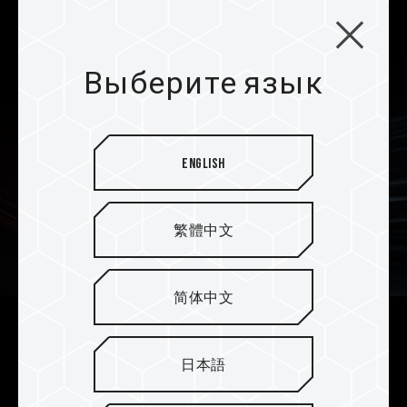
Выберите язык
English
繁體中文
简体中文
Многослойные ребра
日本語
теплоотвода из
алюминиевого сплава для