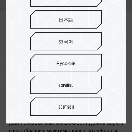
日本語
Наслаждайтесь цифровой
эрой и высоким качеством
한국어
видео и аудио записей в
полной мере
Русский
В связи с ростом потребности в большем
объеме памяти для цифровых устройств
компания TEAMGROUP выпустила карту памяти
Español
microSDHC Class 10 с увеличенным объемом
памяти. Карты памяти MicroSDHC Class 10
совместимы с SD 2.0 и файловой системой
Deutsch
FAT32, а также обеспечивают минимальную
скорость передачи данных свыше 6 МБ/с, что
дает пользователю возможность удовлетворять
разнообразные мультимедийные потребности,