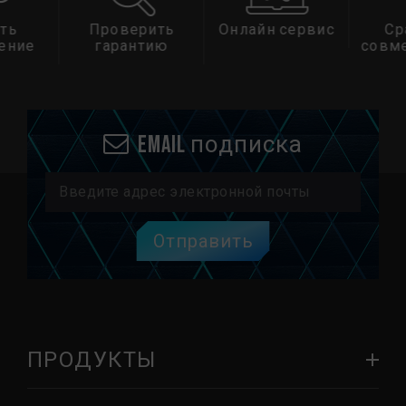
ть
Проверить
Онлайн сервис
Ср
ение
гарантию
совм
Email подписка
Отправить
ПРОДУКТЫ