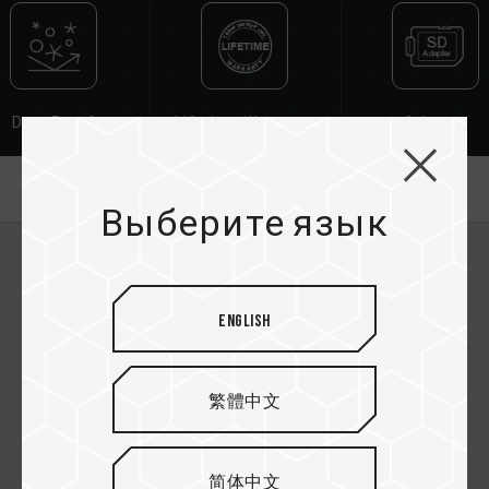
Dust Proof
Lifetime Warranty
Adapter
О продукте
Выберите язык
English
繁體中文
简体中文