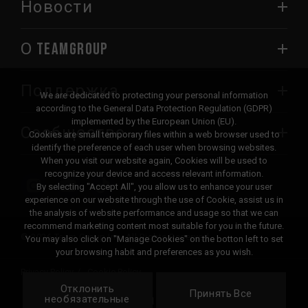
Новости
О TEAMGROUP
Поддержка
We are dedicated to protecting your personal information
according to the General Data Protection Regulation (GDPR)
implemented by the European Union (EU).
Сообщество
Cookies are small temporary files within a web browser used to
identify the preference of each user when browsing websites.
When you visit our website again, Cookies will be used to
recognize your device and access relevant information.
By selecting "Accept All", you allow us to enhance your user
experience on our website through the use of Cookie, assist us in
the analysis of website performance and usage so that we can
recommend marketing content most suitable for you in the future.
© 2026 Team Group Inc. All Rights Reserved.
You may also click on "Manage Cookies" on the botton left to set
your browsing habit and preferences as you wish.
Privacy Policy
Cookie Policy
Отклонить
United
Принять Все
Локация
необязательные