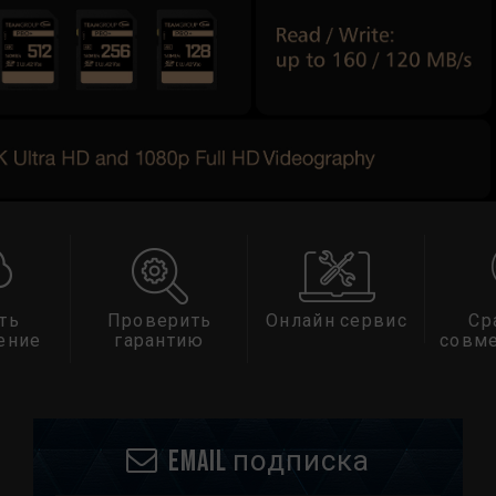
ть
Проверить
Онлайн сервис
Ср
ение
гарантию
совм
Email подписка