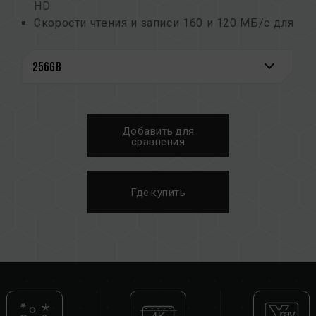
HD
Скорости чтения и записи 160 и 120 МБ/с для
исключительной скорости передачи данных
Возможность сохранения своих прекрасных
моментов в невероятном хранилище 1 ТБ
Изделие сертифицировано как экологически
чистое для сохранения окружающей среды
Обеспечивается комплексная защита, так как
Добавить для
изделие прошло испытания в
сравнения
экстремальных условиях окружающей
среды и имеет гарантию на весь срок
службы
Где купить