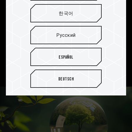
Возможность сохранения
своих прекрасных
한국어
моментов в невероятном
хранилище 1 ТБ
Русский
Предлагаются различные варианты хранилища
до 1 ТБ, что позволяет хранить на этой карте
памяти более 70 тысяч фотографий и около 30
Español
тысяч минут видеоматериалов в формате 1080p
Full HD.
Deutsch