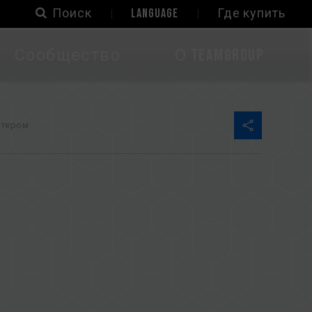
Поиск
LANGUAGE
Где купить
Сообщество
О TEAMGROUP
птером