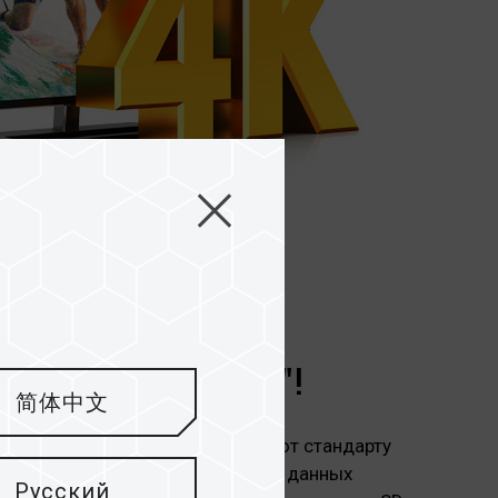
скорость - "GO"!
简体中文
O для экшн-камер соответствуют стандарту
ксимальная скорость считывания данных
Русский