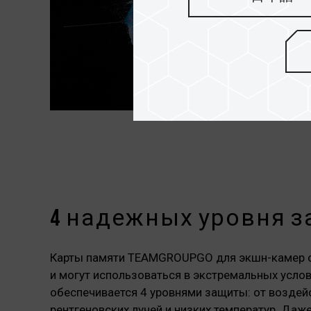
4 надежных уровня 
Карты памяти TEAMGROUPGO для экшн-камер 
и могут использоваться в экстремальных усло
обеспечивается 4 уровнями защиты: от воздейс
рентгеновских лучей и низких температур. Даж