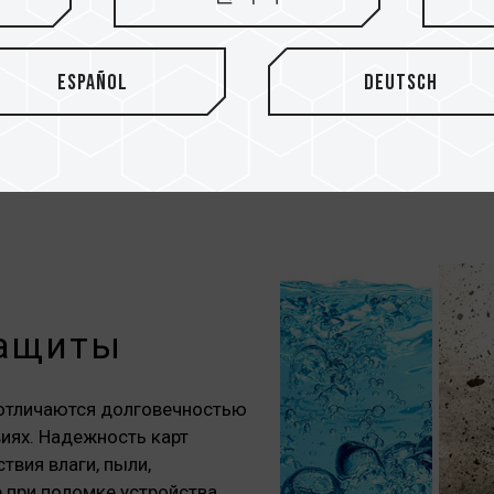
составляет 100 МБ/сек, а с
адаптера и высокоскоростн
дополнительную функционал
Español
Deutsch
производительность переда
защиты
отличаются долговечностью
виях. Надежность карт
твия влаги, пыли,
е при поломке устройства