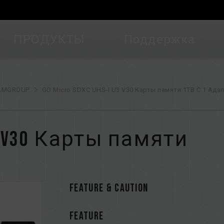
ПРОДУКТЫ
Поддержка
AMGROUP
GO Micro SDXC UHS-I U3 V30 Карты памяти 1TB С 1 Ада
 U3 V30 Карты памяти
FEATURE & CAUTION
FEATURE