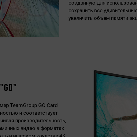
созданную для использован
сохранить все удивительные
увеличить объем памяти эк
"GO"
амер TeamGroup GO Card
ностью и соответствует
ечивая производительность,
мичных видео в форматах
мать в высоком качестве 4K