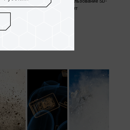
корость записи - 50 МБ/сек. Использование SD-
ого картридера USB 3.0 обеспечит
ьность и позволит повысить
чи данных.