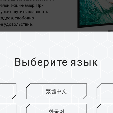
телей экшн-камер. При
зу же ощутить плавность
кадров, свободно
е удовольствие.
Выберите язык
Невероятная 
繁體中文
Карты памяти TEAMGROUP G
UHS Speed Class 3 (U3). Ма
한국어