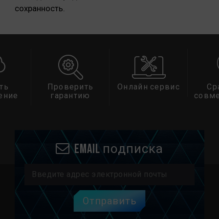
сохранность.
ть
Проверить
Онлайн сервис
Ср
ение
гарантию
совм
Email подписка
Отправить