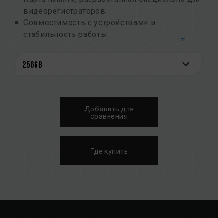
видеорегистраторов
Совместимость с устройствами и
стабильность работы
Соответствие стандарту
UHS-I U3 V30 A1
Поддержка записи и воспроизведения
видео в разрешении
Full HD
Способность работать в экстремальных
температурах (от –25 до 85˚C),
ударостойкость, водонепроницаемость и
Добавить для
защита от рентгеновского излучения
сравнения
5-летняя ограниченная гарантия
Где купить