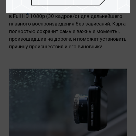
UHS-I U3 V30
A1, что позволяет ей
поддерживать запись видео высокого качества
в
Full HD
1080p (30 кадров/с) для дальнейшего
плавного воспроизведения без зависаний. Карта
полностью сохранит самые важные моменты,
произошедшие на дороге, и поможет установить
причину происшествия и его виновника.