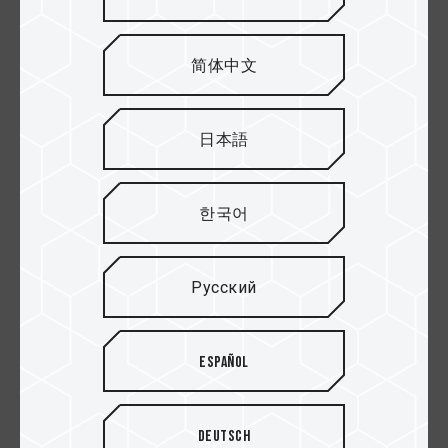
образом подходит для хранения материалов с
видеорегистраторов.
简体中文
日本語
한국어
Русский
Отлично подходит для
Español
записи видео в FULL HD
Карта Dash Card соответствует стандарту
Deutsch