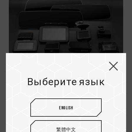
Лучшая карта для
Выберите язык
видеорегистраторов
Карта памяти Dash Card от TEAMGROUP была
создана специально с расчетом на
English
видеорегистраторы. Тестирование карты с
видеорегистраторами многих крупных
производителей показало, что она наилучшим
繁體中文