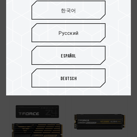
한국어
Русский
Español
CARDEA Z44L M.2
CARDEA ZERO Z440
PCIe 4.0 SSD
M.2 PCIe 4.0 SSD
Deutsch