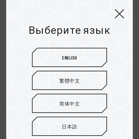
Z440 Lite M.2 PCIe
Z44A7Q M.2 PCIe 4.0
4.0 SSD
SSD
Выберите язык
English
繁體中文
简体中文
Z44A7 M.2 PCIe 4.0
Z44A5 M.2 PCIe 4.0
SSD
SSD
日本語