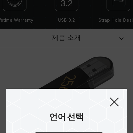
fetime Warranty
USB 3.2
Strap Hole Des
제품 소개
언어 선택