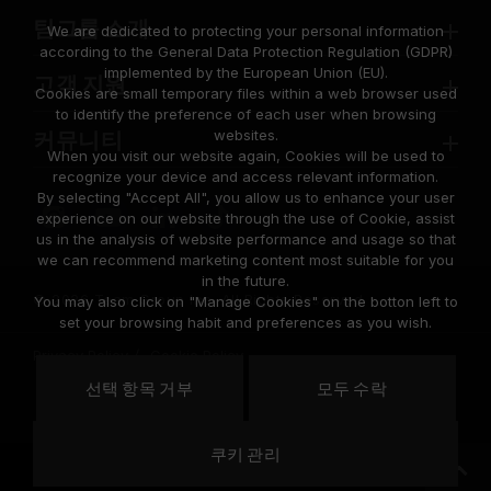
팀그룹 소개
We are dedicated to protecting your personal information
according to the General Data Protection Regulation (GDPR)
implemented by the European Union (EU).
고객 지원
Cookies are small temporary files within a web browser used
to identify the preference of each user when browsing
websites.
커뮤니티
When you visit our website again, Cookies will be used to
recognize your device and access relevant information.
By selecting "Accept All", you allow us to enhance your user
experience on our website through the use of Cookie, assist
us in the analysis of website performance and usage so that
we can recommend marketing content most suitable for you
in the future.
© 2026 Team Group Inc. All Rights Reserved.
You may also click on "Manage Cookies" on the botton left to
set your browsing habit and preferences as you wish.
Privacy Policy
Cookie Policy
United
선택 항목 거부
모두 수락
위치
States
쿠키 관리