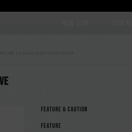
제품 소개
고객 
AX USB 3.2 Gen2 FLASH DRIVE 512GB
IVE
FEATURE & CAUTION
FEATURE