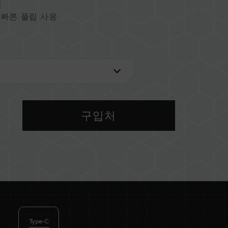
열
로 빠른 플립 사용
구입처