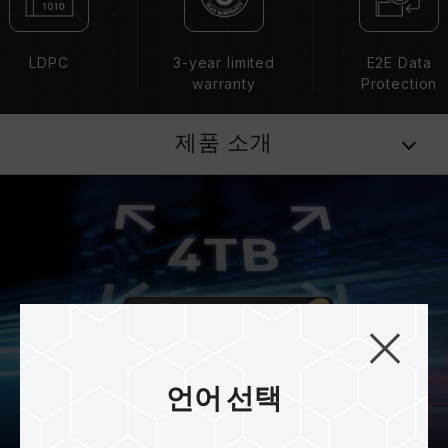
LDPC
3-year limited
E2E Data
warranty
Protection
제품 소개
언어 선택