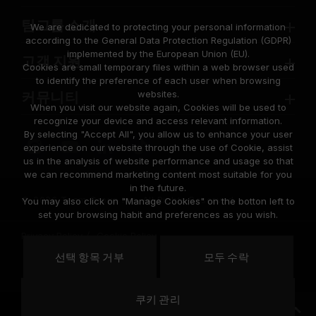
팀그룹 소개
We are dedicated to protecting your personal information
according to the General Data Protection Regulation (GDPR)
implemented by the European Union (EU).
고객 지원
Cookies are small temporary files within a web browser used
to identify the preference of each user when browsing
websites.
커뮤니티
When you visit our website again, Cookies will be used to
recognize your device and access relevant information.
By selecting "Accept All", you allow us to enhance your user
experience on our website through the use of Cookie, assist
us in the analysis of website performance and usage so that
we can recommend marketing content most suitable for you
in the future.
© 2026 Team Group Inc. All Rights Reserved.
You may also click on "Manage Cookies" on the botton left to
set your browsing habit and preferences as you wish.
Privacy Policy
Cookie Policy
United
선택 항목 거부
모두 수락
위치
States
쿠키 관리