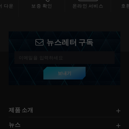
 다운
보증 확인
온라인 서비스
호
드
뉴스레터 구독
보내기
제품 소개
뉴스