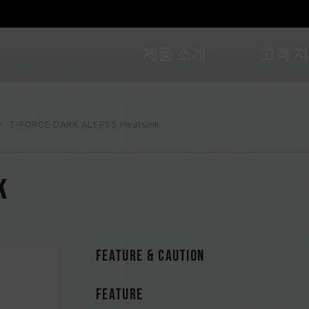
제품 소개
고객 
T-FORCE DARK AL1 PS5 Heatsink
k
FEATURE & CAUTION
FEATURE