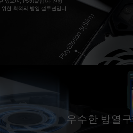
 있으며, PS5(슬림)과 신형
D를 위한 최적의 방열 설루션입니
우수한 방열구