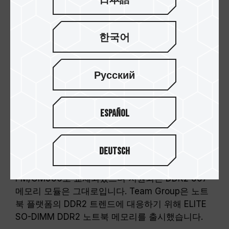
日本語
한국어
Русский
시장 추세에 따라 새로운 트렌드
를 출시
Español
듀얼 코어 기술이 데스크탑 CPU에 도입되면서 노트
북 컴퓨터의 주류 사양인 센트리노(Centrino)도 그
뒤를 따라서 3세대 Napa (개발코드명)에 이어 4세
Deutsch
대 플랫폼 코드명 산타로사(Santa Rosa)도 출시 되
었다. 새로운 Merom 프로세서 외에도 칩셋이
PM/GM965로 교체되었으며 지원되는 DDR2 667
메모리 모듈은 그대로입니다. Team Group은 노트
북 플랫폼의 DDR2 트렌드에 대응하기 위해 ELITE
SO-DIMM DDR2 노트북 메모리를 출시했습니다.