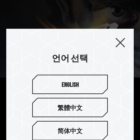
언어 선택
English
독점 호크아이 전투 토템 디자인
NIGHT HAWK RGB의 독특한 독수리 눈매 대칭식
繁體中文
라디에이터 핀은 독수리 눈 주위에 태양의 빛깔처럼
빛나는 전투 토템 라인을 더해 날카로운 독수리 눈
매로 눈부시게 다채로운 빛을 발산하며 동급 제품을
简体中文
능가하는 눈부신 멀티 컬러 광채를 발산합니다.