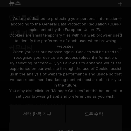
뉴스
팀그룹 소개
We are dedicated to protecting your personal information
according to the General Data Protection Regulation (GDPR)
implemented by the European Union (EU).
고객 지원
Cookies are small temporary files within a web browser used
to identify the preference of each user when browsing
websites.
커뮤니티
When you visit our website again, Cookies will be used to
recognize your device and access relevant information.
By selecting "Accept All", you allow us to enhance your user
experience on our website through the use of Cookie, assist
us in the analysis of website performance and usage so that
we can recommend marketing content most suitable for you
in the future.
© 2026 Team Group Inc. All Rights Reserved.
You may also click on "Manage Cookies" on the botton left to
set your browsing habit and preferences as you wish.
Privacy Policy
Cookie Policy
United
선택 항목 거부
모두 수락
위치
States