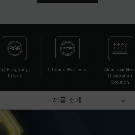
되는 메인보드 BIOS 버전이 메모리 동작 클럭에
영향을 줄 수 있습니다.
메모리의 최종 작동 주파수는 시스템 BIOS 설정
과 메인보드, CPU의 호환성에 따라 달라집니다.
XMP 2.0(Intel) 가 활성화되지 않은 경우, 메모리
는 SPD(JEDEC 표준)에 따라 기본 주파수
DDR4-2133/2400 또는 그 이하로 실행됩니다.
이는 제품 결합이 아닌 정상적인 작동입니다.
XMP 2.0 는 사용자가 수동으로 활성화해야 하며,
일부 메인보드나 CPU는 표기된 주파수에 도달하
RGB Lighting
Lifetime Warranty
Aluminum Hea
지 못할 수 있으며, 최종 작동 주파수는 시스템 설
Effect
Dissipation
정 및 하드웨어 사양에 의해 제한됩니다.
Solution
오버클럭(XMP 2.0 설정 활성화 등)은 JEDEC 표
준을 초과해, 시스템 안정성에 영향을 미칠 수 있
제품 소개
습니다. 오버클럭으로 인한 시스템 불안정이 생길
경우 BIOS 기본값으로 복원하시길 바랍니다.
메모리 모듈에 기재된 주파수는 달성 가능한 최대
주파수이며, 모든 시스템에서 도달하지 못할 수
있습니다.