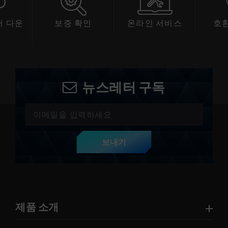
 다운
보증 확인
온라인 서비스
호
드
뉴스레터 구독
보내기
제품 소개