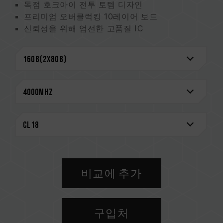
독점 호크아이 전투 토템 디자인
프리미엄 오버클럭킹 10레이어 보드
신뢰성을 위해 엄선한 고품질 IC
O.C. Profile 원터치 오버클럭 지원
여러 조명 제어 소프트웨어 지원
CAUTION
호환되는 플랫폼 관련 정보는
'호환성 검색'
을 통
해 확인하실 수 있습니다.
메모리 제품을 구매하기 전에, 반드시 메인보드
브랜드에서 제공하는 QVL(호환성 목록)을 참고하
십시오.
용량, 주파수, 브랜드, 모델이 상이한 메모리를 혼
용하지 마십시오. 각 세트의 메모리는 호환성 테
비교에 추가
스트를 통해 페어링 됐습니다. 다른 세트의 메모
리를 혼용하면 시스템이 불안정해지거나 부팅되
지 않을 수 있습니다.
구입처
CPU 메모리 컨트롤러(IMC)의 품질과 현재 사용