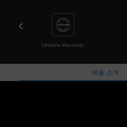
cation
Lifetime Warranty
제품 소개