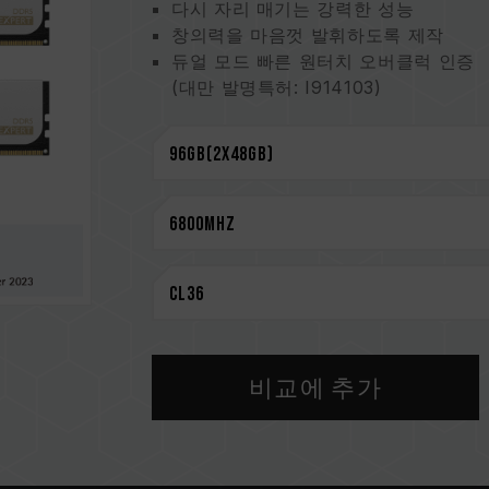
다시 자리 매기는 강력한 성능
창의력을 마음껏 발휘하도록 제작
듀얼 모드 빠른 원터치 오버클럭 인증
(대만 발명특허: I914103)
메모리에 대한 모든 인식을 변화시킴
더 신뢰적인 안정성
평생 보증으로 안심하고 작업
CAUTION
호환되는 플랫폼 관련 정보는
'호환성 
메모리 제품을 구매하기 전에, 반드시 
을 참고하십시오.
용량, 주파수, 브랜드, 모델이 상이한
환성 테스트를 통해 페어링 됐습니다.
비교에 추가
지거나 부팅되지 않을 수 있습니다.
CPU 메모리 컨트롤러(IMC)의 품질과
클럭에 영향을 줄 수 있습니다.
메모리의 최종 작동 주파수는 시스템 B