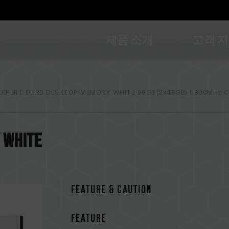
제품 소개
고객 
EXPERT DDR5 DESKTOP MEMORY WHITE 96GB(2x48GB) 6800MHz 
 WHITE
FEATURE & CAUTION
FEATURE