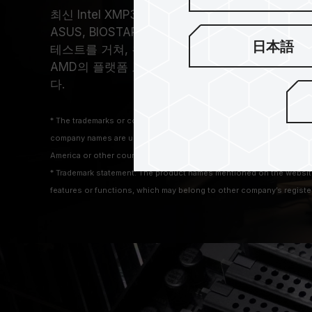
최신 Intel XMP3.0과 AMD EXPO 오버클럭 기술
ASUS, BIOSTAR, GIGABYTE, MSI 메인보
日本語
테스트를 거쳐, 우수한 호환성으로 메모리 성능을 향상
AMD의 플랫폼 모두 원 클릭으로 손쉽게 오버클
다.
* The trademarks or company names mentioned on the website mean 
company names are used as trademarks which are protected by Com
America or other countries and regions.
* Trademark statement: The product names mentioned on the website a
features or functions, which may belong to other company’s registe