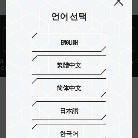
XMP 2.0(Intel) 가 활성화되지 않은 경우, 메모리
는 SPD(JEDEC 표준)에 따라 기본 주파수
언어 선택
DDR4-2133/2400 또는 그 이하로 실행됩니다.
이는 제품 결합이 아닌 정상적인 작동입니다.
XMP 2.0 는 사용자가 수동으로 활성화해야 하며,
English
일부 메인보드나 CPU는 표기된 주파수에 도달하
지 못할 수 있으며, 최종 작동 주파수는 시스템 설
정 및 하드웨어 사양에 의해 제한됩니다.
L Compatibility
Lifetime Warranty
High-Quality I
繁體中文
오버클럭(XMP 2.0 설정 활성화 등)은 JEDEC 표
Certification
준을 초과해, 시스템 안정성에 영향을 미칠 수 있
습니다. 오버클럭으로 인한 시스템 불안정이 생길
제품 소개
경우 BIOS 기본값으로 복원하시길 바랍니다.
简体中文
메모리 모듈에 기재된 주파수는 달성 가능한 최대
주파수이며, 모든 시스템에서 도달하지 못할 수
있습니다.
日本語
메인보드 및 프로세서가 해당 오버클럭 기술
(XMP 2.0)을 지원하는지 반드시 확인하십시오.
지원되지 않을 경우, 메모리가 표기된 오버클럭
한국어