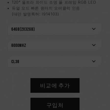
120° 울트라 와이드 조명 풀 프레임 RGB LED
듀얼 모드 빠른 원터치 오버클럭 인증
(대만 발명특허: I914103)
강화된 냉각 설계
On-die ECC 기술을 통해 더욱더 안정적인 데이
터 무결성을 유지
신뢰성을 위해 엄선한 고품질 IC
평생보증
대만 신규특허(인증번호: M640994)
혁신적인 선로 구조 설계로 소비전력 및 발열 저
감
(대만 발명특허: I842298)
(미국 발명특허: US12111715B2)
비교에 추가
CAUTION
호환되는 플랫폼 관련 정보는
'호환성 검색'
을 통
해 확인하실 수 있습니다.
구입처
메모리 제품을 구매하기 전에, 반드시 메인보드