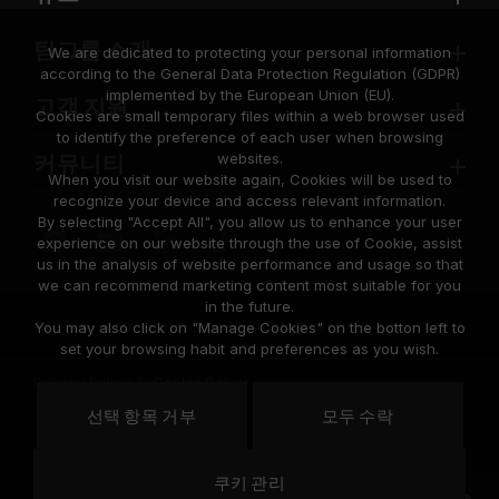
팀그룹 소개
We are dedicated to protecting your personal information
according to the General Data Protection Regulation (GDPR)
implemented by the European Union (EU).
고객 지원
Cookies are small temporary files within a web browser used
to identify the preference of each user when browsing
websites.
커뮤니티
When you visit our website again, Cookies will be used to
recognize your device and access relevant information.
By selecting "Accept All", you allow us to enhance your user
experience on our website through the use of Cookie, assist
us in the analysis of website performance and usage so that
we can recommend marketing content most suitable for you
in the future.
© 2026 Team Group Inc. All Rights Reserved.
You may also click on "Manage Cookies" on the botton left to
set your browsing habit and preferences as you wish.
Privacy Policy
Cookie Policy
United
선택 항목 거부
모두 수락
위치
States
쿠키 관리