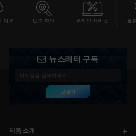
 다운
보증 확인
온라인 서비스
호
드
뉴스레터 구독
보내기
제품 소개