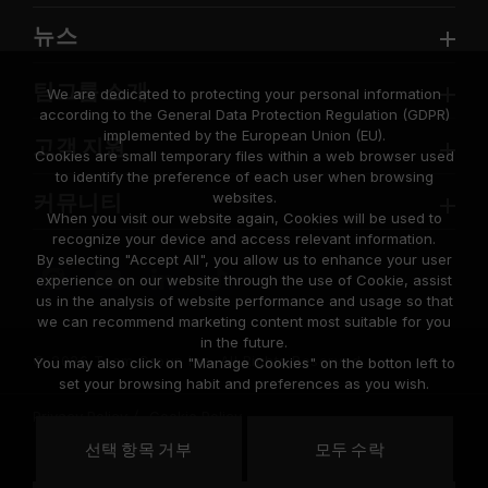
뉴스
팀그룹 소개
We are dedicated to protecting your personal information
according to the General Data Protection Regulation (GDPR)
implemented by the European Union (EU).
고객 지원
Cookies are small temporary files within a web browser used
to identify the preference of each user when browsing
websites.
커뮤니티
When you visit our website again, Cookies will be used to
recognize your device and access relevant information.
By selecting "Accept All", you allow us to enhance your user
experience on our website through the use of Cookie, assist
us in the analysis of website performance and usage so that
we can recommend marketing content most suitable for you
in the future.
© 2026 Team Group Inc. All Rights Reserved.
You may also click on "Manage Cookies" on the botton left to
set your browsing habit and preferences as you wish.
Privacy Policy
Cookie Policy
United
선택 항목 거부
모두 수락
위치
States