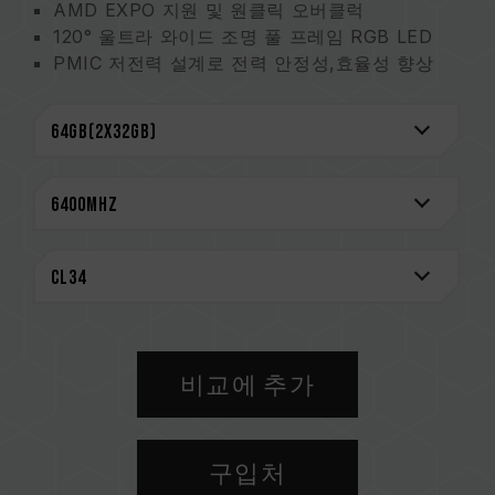
AMD EXPO 지원 및 원클릭 오버클럭
120° 울트라 와이드 조명 풀 프레임 RGB LED
PMIC 저전력 설계로 전력 안정성,효율성 향상
강화된 PMIC 냉각 설계
On-die ECC 기술을 통해 더욱더 안정적인 데이
터 무결성을 유지
신뢰성을 위해 엄선한 고품질 IC
스마트 RGB IC 컨트롤러 내장
대만 신규특허(인증번호: M640994)
혁신적인 선로 구조 설계로 소비전력 및 발열 저
감
(대만 발명특허: I842298)
(미국 발명특허: US12111715B2)
비교에 추가
CAUTION
호환되는 플랫폼 관련 정보는
'호환성 검색'
을 통
해 확인하실 수 있습니다.
구입처
메모리 제품을 구매하기 전에, 반드시 메인보드